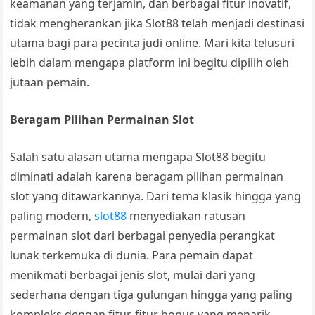
keamanan yang terjamin, dan berbagai fitur inovatif,
tidak mengherankan jika Slot88 telah menjadi destinasi
utama bagi para pecinta judi online. Mari kita telusuri
lebih dalam mengapa platform ini begitu dipilih oleh
jutaan pemain.
Beragam Pilihan Permainan Slot
Salah satu alasan utama mengapa Slot88 begitu
diminati adalah karena beragam pilihan permainan
slot yang ditawarkannya. Dari tema klasik hingga yang
paling modern,
slot88
menyediakan ratusan
permainan slot dari berbagai penyedia perangkat
lunak terkemuka di dunia. Para pemain dapat
menikmati berbagai jenis slot, mulai dari yang
sederhana dengan tiga gulungan hingga yang paling
kompleks dengan fitur-fitur bonus yang menarik.