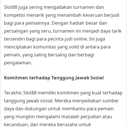
Slot88 juga sering mengadakan turnamen dan
kompetisi menarik yang menambah keseruan berjudi
bagi para pemainnya. Dengan hadiah besar dan
persaingan yang seru, turnamen ini menjadi daya tarik
tersendiri bagi para pecinta judi online. Ini juga
menciptakan komunitas yang solid di antara para
pemain, yang saling bersaing dan berbagi
pengalaman.
Komitmen terhadap Tanggung Jawab Sosial
Terakhir, Slot88 memiliki komitmen yang kuat terhadap
tanggung jawab sosial. Mereka menyediakan sumber
daya dan dukungan untuk membantu para pemain
yang mungkin mengalami masalah perjudian atau
kecanduan, dan mereka berusaha untuk