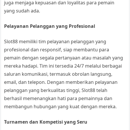
juga menjaga kepuasan dan loyalitas para pemain
yang sudah ada.
Pelayanan Pelanggan yang Profesional
Slot88 memiliki tim pelayanan pelanggan yang
profesional dan responsif, siap membantu para
pemain dengan segala pertanyaan atau masalah yang
mereka hadapi. Tim ini tersedia 24/7 melalui berbagai
saluran komunikasi, termasuk obrolan langsung,
email, dan telepon. Dengan memberikan pelayanan
pelanggan yang berkualitas tinggi, Slot88 telah
berhasil memenangkan hati para pemainnya dan
membangun hubungan yang kuat dengan mereka.
Turnamen dan Kompetisi yang Seru