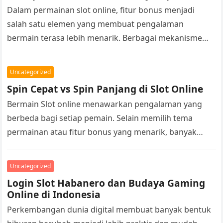
Dalam permainan slot online, fitur bonus menjadi
salah satu elemen yang membuat pengalaman
bermain terasa lebih menarik. Berbagai mekanisme
seperti free spin, multipliers, hingga fitur jackpot
sering…
Uncategorized
Spin Cepat vs Spin Panjang di Slot Online
Bermain Slot online menawarkan pengalaman yang
berbeda bagi setiap pemain. Selain memilih tema
permainan atau fitur bonus yang menarik, banyak
pemain juga memiliki kebiasaan masing-masing dalam
menentukan ritme…
Uncategorized
Login Slot Habanero dan Budaya Gaming
Online di Indonesia
Perkembangan dunia digital membuat banyak bentuk