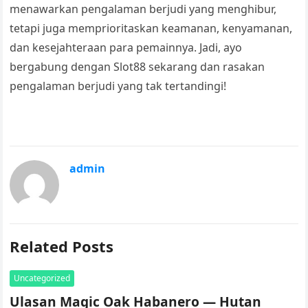
menawarkan pengalaman berjudi yang menghibur,
tetapi juga memprioritaskan keamanan, kenyamanan,
dan kesejahteraan para pemainnya. Jadi, ayo
bergabung dengan Slot88 sekarang dan rasakan
pengalaman berjudi yang tak tertandingi!
admin
Related Posts
Uncategorized
Ulasan Magic Oak Habanero — Hutan