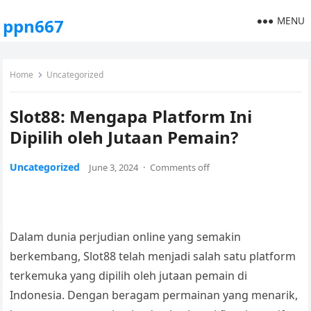
MENU
ppn667
Home
Uncategorized
Slot88: Mengapa Platform Ini
Dipilih oleh Jutaan Pemain?
Uncategorized
June 3, 2024
·
Comments off
Dalam dunia perjudian online yang semakin
berkembang, Slot88 telah menjadi salah satu platform
terkemuka yang dipilih oleh jutaan pemain di
Indonesia. Dengan beragam permainan yang menarik,