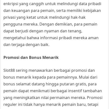
enkripsi yang canggih untuk melindungi data pribadi
dan keuangan para pemain, serta memiliki kebijakan
privasi yang ketat untuk melindungi hak-hak
pengguna mereka. Dengan demikian, para pemain
dapat berjudi dengan nyaman dan tenang,
mengetahui bahwa informasi pribadi mereka aman
dan terjaga dengan baik.
Promosi dan Bonus Menarik
Slot88 sering menawarkan berbagai promosi dan
bonus menarik kepada para pemainnya. Mulai dari
bonus selamat datang hingga putaran gratis, para
pemain dapat menikmati berbagai insentif tambahan
yang meningkatkan nilai permainan mereka. Promosi
reguler ini tidak hanya menarik pemain baru, tetapi