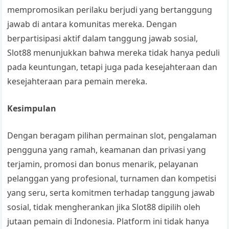
mempromosikan perilaku berjudi yang bertanggung
jawab di antara komunitas mereka. Dengan
berpartisipasi aktif dalam tanggung jawab sosial,
Slot88 menunjukkan bahwa mereka tidak hanya peduli
pada keuntungan, tetapi juga pada kesejahteraan dan
kesejahteraan para pemain mereka.
Kesimpulan
Dengan beragam pilihan permainan slot, pengalaman
pengguna yang ramah, keamanan dan privasi yang
terjamin, promosi dan bonus menarik, pelayanan
pelanggan yang profesional, turnamen dan kompetisi
yang seru, serta komitmen terhadap tanggung jawab
sosial, tidak mengherankan jika Slot88 dipilih oleh
jutaan pemain di Indonesia. Platform ini tidak hanya