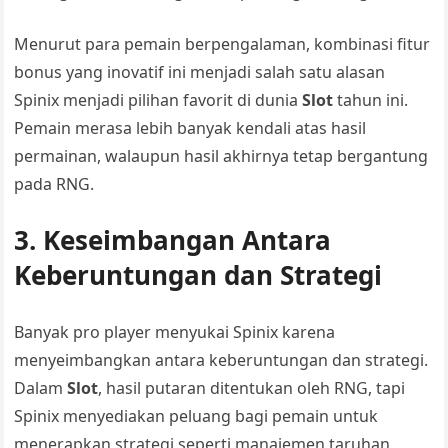
Menurut para pemain berpengalaman, kombinasi fitur
bonus yang inovatif ini menjadi salah satu alasan
Spinix menjadi pilihan favorit di dunia
Slot
tahun ini.
Pemain merasa lebih banyak kendali atas hasil
permainan, walaupun hasil akhirnya tetap bergantung
pada RNG.
3. Keseimbangan Antara
Keberuntungan dan Strategi
Banyak pro player menyukai Spinix karena
menyeimbangkan antara keberuntungan dan strategi.
Dalam
Slot
, hasil putaran ditentukan oleh RNG, tapi
Spinix menyediakan peluang bagi pemain untuk
menerapkan strategi seperti manajemen taruhan,