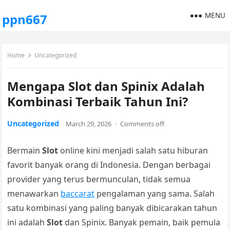
MENU
ppn667
Home
Uncategorized
Mengapa Slot dan Spinix Adalah
Kombinasi Terbaik Tahun Ini?
Uncategorized
March 29, 2026
·
Comments off
Bermain
Slot
online kini menjadi salah satu hiburan
favorit banyak orang di Indonesia. Dengan berbagai
provider yang terus bermunculan, tidak semua
menawarkan
baccarat
pengalaman yang sama. Salah
satu kombinasi yang paling banyak dibicarakan tahun
ini adalah
Slot
dan Spinix. Banyak pemain, baik pemula