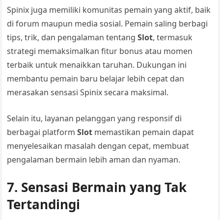
Spinix juga memiliki komunitas pemain yang aktif, baik
di forum maupun media sosial. Pemain saling berbagi
tips, trik, dan pengalaman tentang
Slot
, termasuk
strategi memaksimalkan fitur bonus atau momen
terbaik untuk menaikkan taruhan. Dukungan ini
membantu pemain baru belajar lebih cepat dan
merasakan sensasi Spinix secara maksimal.
Selain itu, layanan pelanggan yang responsif di
berbagai platform
Slot
memastikan pemain dapat
menyelesaikan masalah dengan cepat, membuat
pengalaman bermain lebih aman dan nyaman.
7. Sensasi Bermain yang Tak
Tertandingi