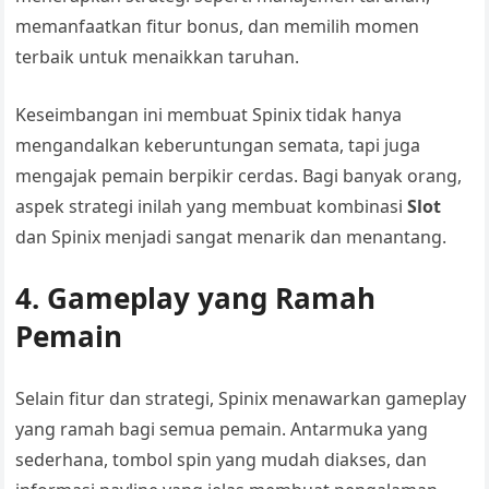
memanfaatkan fitur bonus, dan memilih momen
terbaik untuk menaikkan taruhan.
Keseimbangan ini membuat Spinix tidak hanya
mengandalkan keberuntungan semata, tapi juga
mengajak pemain berpikir cerdas. Bagi banyak orang,
aspek strategi inilah yang membuat kombinasi
Slot
dan Spinix menjadi sangat menarik dan menantang.
4. Gameplay yang Ramah
Pemain
Selain fitur dan strategi, Spinix menawarkan gameplay
yang ramah bagi semua pemain. Antarmuka yang
sederhana, tombol spin yang mudah diakses, dan