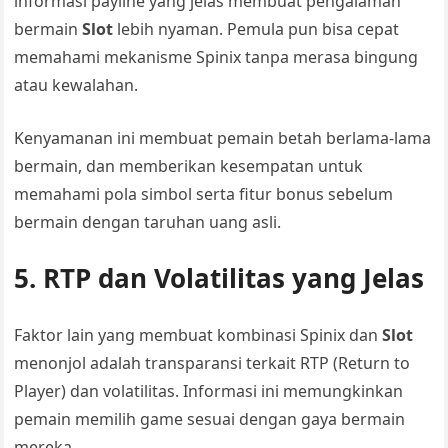
informasi payline yang jelas membuat pengalaman
bermain
Slot
lebih nyaman. Pemula pun bisa cepat
memahami mekanisme Spinix tanpa merasa bingung
atau kewalahan.
Kenyamanan ini membuat pemain betah berlama-lama
bermain, dan memberikan kesempatan untuk
memahami pola simbol serta fitur bonus sebelum
bermain dengan taruhan uang asli.
5. RTP dan Volatilitas yang Jelas
Faktor lain yang membuat kombinasi Spinix dan
Slot
menonjol adalah transparansi terkait RTP (Return to
Player) dan volatilitas. Informasi ini memungkinkan
pemain memilih game sesuai dengan gaya bermain
mereka.