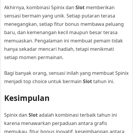
Akhirnya, kombinasi Spinix dan
Slot
memberikan
sensasi bermain yang unik. Setiap putaran terasa
menegangkan, setiap fitur bonus membawa peluang
baru, dan kemenangan kecil maupun besar terasa
memuaskan. Pengalaman ini membuat pemain tidak
hanya sekadar mencari hadiah, tetapi menikmati
setiap momen permainan.
Bagi banyak orang, sensasi inilah yang membuat Spinix
menjadi top choice untuk bermain
Slot
tahun ini.
Kesimpulan
Spinix dan
Slot
adalah kombinasi terbaik tahun ini
karena menawarkan perpaduan antara grafis
memukau, fitur bonus inovatif, keseimbangan antara