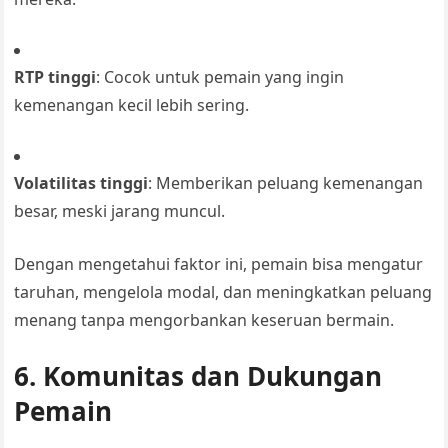
RTP tinggi
: Cocok untuk pemain yang ingin
kemenangan kecil lebih sering.
Volatilitas tinggi
: Memberikan peluang kemenangan
besar, meski jarang muncul.
Dengan mengetahui faktor ini, pemain bisa mengatur
taruhan, mengelola modal, dan meningkatkan peluang
menang tanpa mengorbankan keseruan bermain.
6. Komunitas dan Dukungan
Pemain