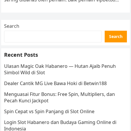
baru maupun yang…
Search
Search
Recent Posts
Ulasan Magic Oak Habanero — Hutan Ajaib Penuh
Simbol Wild di Slot
Dealer Cantik MG Live Bawa Hoki di Betwin188
Menguasai Fitur Bonus: Free Spin, Multipliers, dan
Pecah Kunci Jackpot
Spin Cepat vs Spin Panjang di Slot Online
Login Slot Habanero dan Budaya Gaming Online di
Indonesia