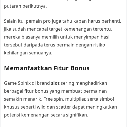
putaran berikutnya.
Selain itu, pemain pro juga tahu kapan harus berhenti.
Jika sudah mencapai target kemenangan tertentu,
mereka biasanya memilih untuk menyimpan hasil
tersebut daripada terus bermain dengan risiko
kehilangan semuanya.
Memanfaatkan Fitur Bonus
Game Spinix di brand
slot
sering menghadirkan
berbagai fitur bonus yang membuat permainan
semakin menarik. Free spin, multiplier, serta simbol
khusus seperti wild dan scatter dapat meningkatkan
potensi kemenangan secara signifikan.