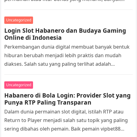
pemain juga memiliki kebiasaan masing-masing dalam
menentukan ritme…
Uncategorized
Login Slot Habanero dan Budaya Gaming
Online di Indonesia
Perkembangan dunia digital membuat banyak bentuk
hiburan berubah menjadi lebih praktis dan mudah
diakses. Salah satu yang paling terlihat adalah
popularitas permainan Slot yang kini bisa dimainkan…
Uncategorized
Habanero di Bola Login: Provider Slot yang
Punya RTP Paling Transparan
Dalam dunia permainan slot digital, istilah RTP atau
Return to Player menjadi salah satu topik yang paling
sering dibahas oleh pemain. Baik pemain vipbet88