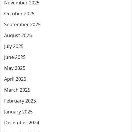
November 2025
October 2025
September 2025
August 2025
July 2025
June 2025
May 2025
April 2025
March 2025
February 2025
January 2025
December 2024