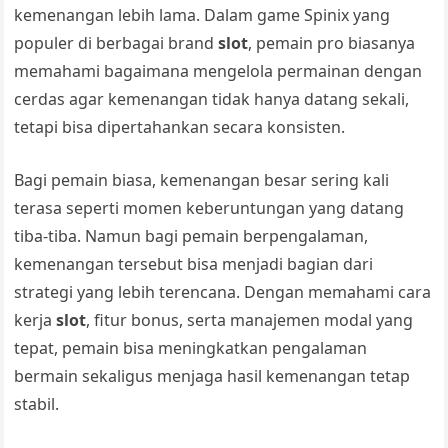
kemenangan lebih lama. Dalam game Spinix yang
populer di berbagai brand
slot
, pemain pro biasanya
memahami bagaimana mengelola permainan dengan
cerdas agar kemenangan tidak hanya datang sekali,
tetapi bisa dipertahankan secara konsisten.
Bagi pemain biasa, kemenangan besar sering kali
terasa seperti momen keberuntungan yang datang
tiba-tiba. Namun bagi pemain berpengalaman,
kemenangan tersebut bisa menjadi bagian dari
strategi yang lebih terencana. Dengan memahami cara
kerja
slot
, fitur bonus, serta manajemen modal yang
tepat, pemain bisa meningkatkan pengalaman
bermain sekaligus menjaga hasil kemenangan tetap
stabil.