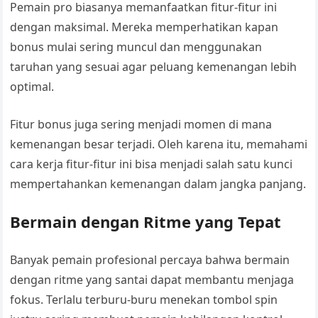
Pemain pro biasanya memanfaatkan fitur-fitur ini
dengan maksimal. Mereka memperhatikan kapan
bonus mulai sering muncul dan menggunakan
taruhan yang sesuai agar peluang kemenangan lebih
optimal.
Fitur bonus juga sering menjadi momen di mana
kemenangan besar terjadi. Oleh karena itu, memahami
cara kerja fitur-fitur ini bisa menjadi salah satu kunci
mempertahankan kemenangan dalam jangka panjang.
Bermain dengan Ritme yang Tepat
Banyak pemain profesional percaya bahwa bermain
dengan ritme yang santai dapat membantu menjaga
fokus. Terlalu terburu-buru menekan tombol spin