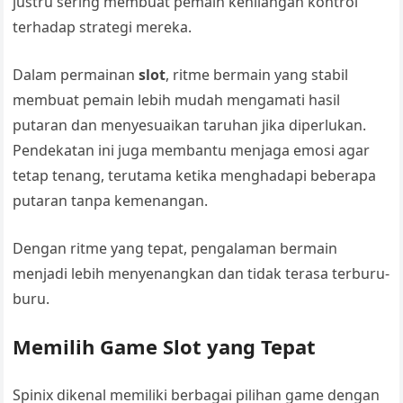
justru sering membuat pemain kehilangan kontrol
terhadap strategi mereka.
Dalam permainan
slot
, ritme bermain yang stabil
membuat pemain lebih mudah mengamati hasil
putaran dan menyesuaikan taruhan jika diperlukan.
Pendekatan ini juga membantu menjaga emosi agar
tetap tenang, terutama ketika menghadapi beberapa
putaran tanpa kemenangan.
Dengan ritme yang tepat, pengalaman bermain
menjadi lebih menyenangkan dan tidak terasa terburu-
buru.
Memilih Game Slot yang Tepat
Spinix dikenal memiliki berbagai pilihan game dengan