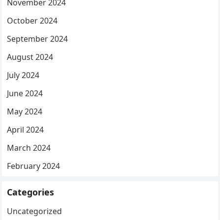
November 2024
October 2024
September 2024
August 2024
July 2024
June 2024
May 2024
April 2024
March 2024
February 2024
Categories
Uncategorized