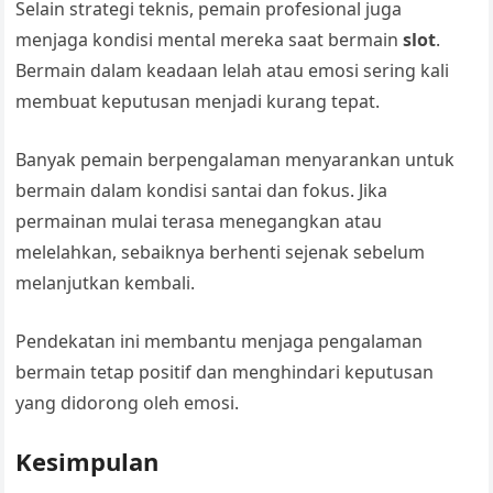
Selain strategi teknis, pemain profesional juga
menjaga kondisi mental mereka saat bermain
slot
.
Bermain dalam keadaan lelah atau emosi sering kali
membuat keputusan menjadi kurang tepat.
Banyak pemain berpengalaman menyarankan untuk
bermain dalam kondisi santai dan fokus. Jika
permainan mulai terasa menegangkan atau
melelahkan, sebaiknya berhenti sejenak sebelum
melanjutkan kembali.
Pendekatan ini membantu menjaga pengalaman
bermain tetap positif dan menghindari keputusan
yang didorong oleh emosi.
Kesimpulan