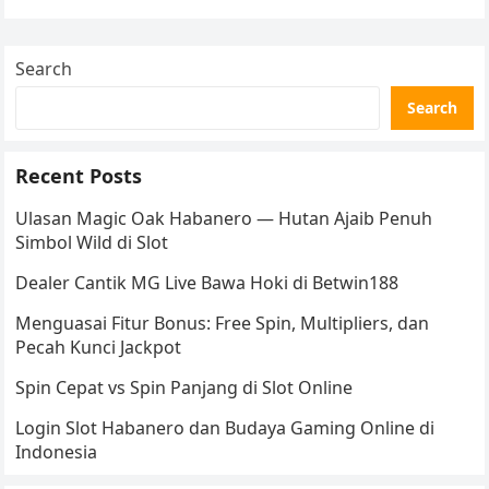
baru maupun yang…
Search
Search
Recent Posts
Ulasan Magic Oak Habanero — Hutan Ajaib Penuh
Simbol Wild di Slot
Dealer Cantik MG Live Bawa Hoki di Betwin188
Menguasai Fitur Bonus: Free Spin, Multipliers, dan
Pecah Kunci Jackpot
Spin Cepat vs Spin Panjang di Slot Online
Login Slot Habanero dan Budaya Gaming Online di
Indonesia