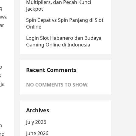
Multipliers, dan Pecah Kunci
ng
Jackpot
hwa
Spin Cepat vs Spin Panjang di Slot
ar
Online
Login Slot Habanero dan Budaya
Gaming Online di Indonesia
p
Recent Comments
k
ja
NO COMMENTS TO SHOW.
Archives
July 2026
n
June 2026
ng