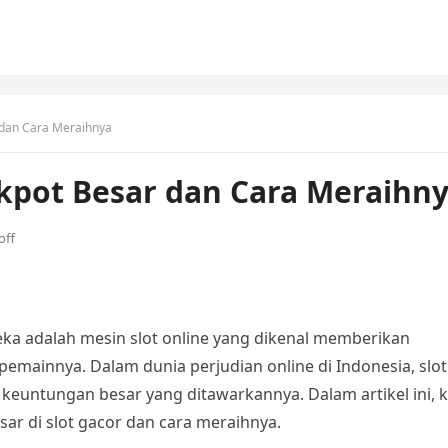
r dan Cara Meraihnya
ckpot Besar dan Cara Meraihn
off
reka adalah mesin slot online yang dikenal memberikan
emainnya. Dalam dunia perjudian online di Indonesia, slot
keuntungan besar yang ditawarkannya. Dalam artikel ini, k
ar di slot gacor dan cara meraihnya.