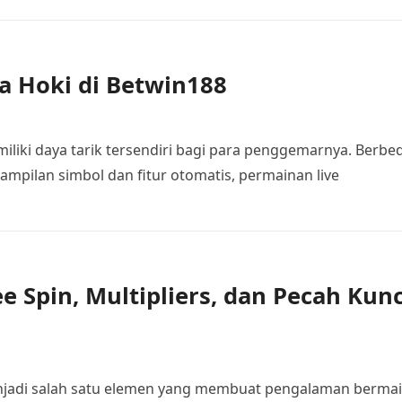
a Hoki di Betwin188
miliki daya tarik tersendiri bagi para penggemarnya. Berbe
pilan simbol dan fitur otomatis, permainan live
e Spin, Multipliers, dan Pecah Kunc
enjadi salah satu elemen yang membuat pengalaman berma