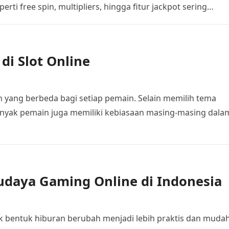
rti free spin, multipliers, hingga fitur jackpot sering…
di Slot Online
yang berbeda bagi setiap pemain. Selain memilih tema
anyak pemain juga memiliki kebiasaan masing-masing dala
udaya Gaming Online di Indonesia
 bentuk hiburan berubah menjadi lebih praktis dan muda