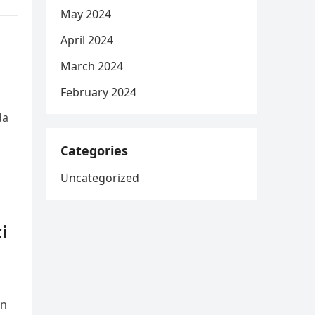
May 2024
April 2024
March 2024
February 2024
da
Categories
Uncategorized
i
in