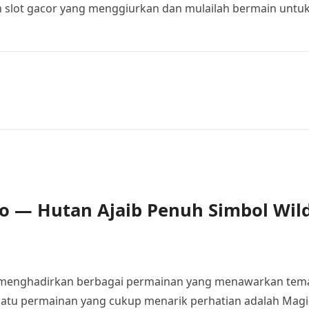
kan slot gacor yang menggiurkan dan mulailah bermain untu
o — Hutan Ajaib Penuh Simbol Wil
n menghadirkan berbagai permainan yang menawarkan tem
lah satu permainan yang cukup menarik perhatian adalah Mag