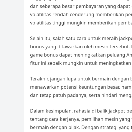
dan seberapa besar pembayaran yang dapat di
volatilitas rendah cenderung memberikan pe
volatilitas tinggi mungkin memberikan pembay
Selain itu, salah satu cara untuk meraih jack
bonus yang ditawarkan oleh mesin tersebut. Fit
game bonus dapat meningkatkan peluang Anda
fitur ini sebaik mungkin untuk meningkatkan 
Terakhir, jangan lupa untuk bermain dengan 
menawarkan potensi keuntungan besar, namun 
dan tetap patuh padanya, serta hindari mengam
Dalam kesimpulan, rahasia di balik jackpot
tentang cara kerjanya, pemilihan mesin yang
bermain dengan bijak. Dengan strategi yang 