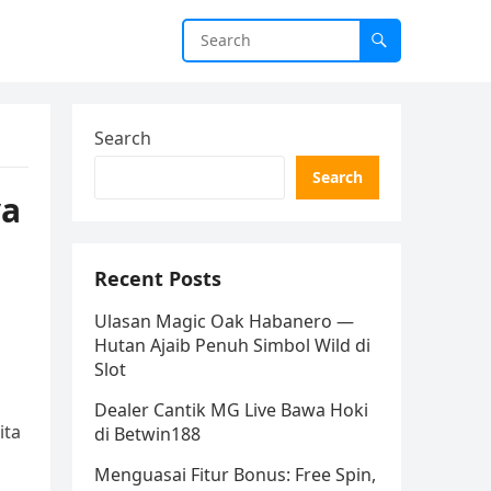
Search
Search
ya
Recent Posts
Ulasan Magic Oak Habanero —
Hutan Ajaib Penuh Simbol Wild di
Slot
Dealer Cantik MG Live Bawa Hoki
ita
di Betwin188
Menguasai Fitur Bonus: Free Spin,