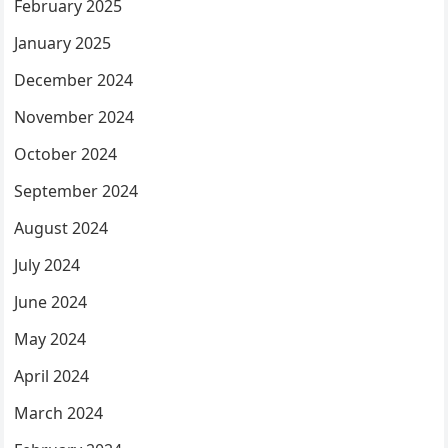
February 2025
January 2025
December 2024
November 2024
October 2024
September 2024
August 2024
July 2024
June 2024
May 2024
April 2024
March 2024