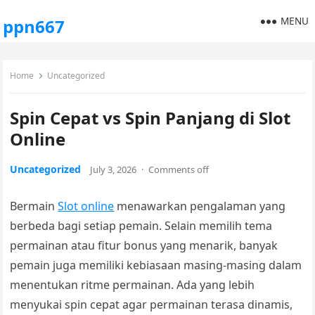
MENU
ppn667
Home
Uncategorized
Spin Cepat vs Spin Panjang di Slot
Online
Uncategorized
July 3, 2026
·
Comments off
Bermain
Slot online
menawarkan pengalaman yang
berbeda bagi setiap pemain. Selain memilih tema
permainan atau fitur bonus yang menarik, banyak
pemain juga memiliki kebiasaan masing-masing dalam
menentukan ritme permainan. Ada yang lebih
menyukai spin cepat agar permainan terasa dinamis,