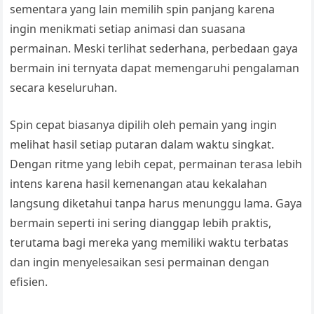
sementara yang lain memilih spin panjang karena
ingin menikmati setiap animasi dan suasana
permainan. Meski terlihat sederhana, perbedaan gaya
bermain ini ternyata dapat memengaruhi pengalaman
secara keseluruhan.
Spin cepat biasanya dipilih oleh pemain yang ingin
melihat hasil setiap putaran dalam waktu singkat.
Dengan ritme yang lebih cepat, permainan terasa lebih
intens karena hasil kemenangan atau kekalahan
langsung diketahui tanpa harus menunggu lama. Gaya
bermain seperti ini sering dianggap lebih praktis,
terutama bagi mereka yang memiliki waktu terbatas
dan ingin menyelesaikan sesi permainan dengan
efisien.