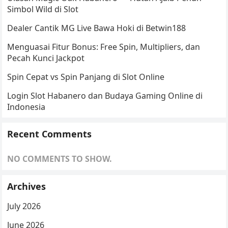
Simbol Wild di Slot
Dealer Cantik MG Live Bawa Hoki di Betwin188
Menguasai Fitur Bonus: Free Spin, Multipliers, dan
Pecah Kunci Jackpot
Spin Cepat vs Spin Panjang di Slot Online
Login Slot Habanero dan Budaya Gaming Online di
Indonesia
Recent Comments
NO COMMENTS TO SHOW.
Archives
July 2026
June 2026