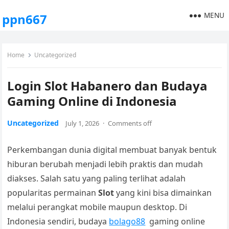
MENU
ppn667
Home
Uncategorized
Login Slot Habanero dan Budaya
Gaming Online di Indonesia
Uncategorized
July 1, 2026
·
Comments off
Perkembangan dunia digital membuat banyak bentuk
hiburan berubah menjadi lebih praktis dan mudah
diakses. Salah satu yang paling terlihat adalah
popularitas permainan
Slot
yang kini bisa dimainkan
melalui perangkat mobile maupun desktop. Di
Indonesia sendiri, budaya
bolago88
gaming online