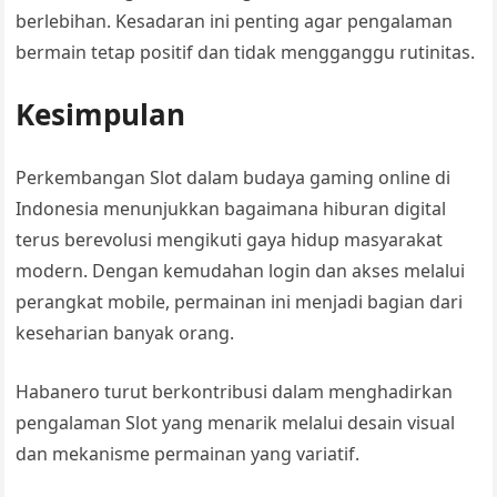
berlebihan. Kesadaran ini penting agar pengalaman
bermain tetap positif dan tidak mengganggu rutinitas.
Kesimpulan
Perkembangan Slot dalam budaya gaming online di
Indonesia menunjukkan bagaimana hiburan digital
terus berevolusi mengikuti gaya hidup masyarakat
modern. Dengan kemudahan login dan akses melalui
perangkat mobile, permainan ini menjadi bagian dari
keseharian banyak orang.
Habanero
turut berkontribusi dalam menghadirkan
pengalaman Slot yang menarik melalui desain visual
dan mekanisme permainan yang variatif.