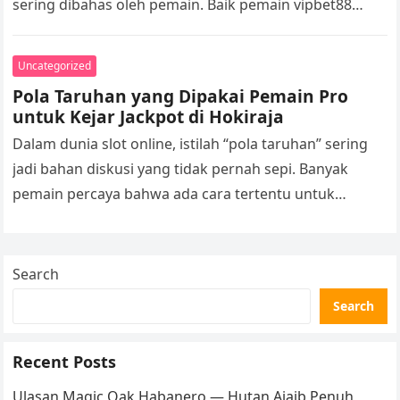
sering dibahas oleh pemain. Baik pemain vipbet88
baru maupun yang…
Uncategorized
Pola Taruhan yang Dipakai Pemain Pro
untuk Kejar Jackpot di Hokiraja
Dalam dunia slot online, istilah “pola taruhan” sering
jadi bahan diskusi yang tidak pernah sepi. Banyak
pemain percaya bahwa ada cara tertentu untuk
mengatur taruhan agar peluang…
Search
Search
Recent Posts
Ulasan Magic Oak Habanero — Hutan Ajaib Penuh