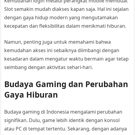
Kemudahan login melalui perangkat mobile membuat
Slot semakin mudah diakses kapan saja. Hal ini sejalan
dengan gaya hidup modern yang mengutamakan
kecepatan dan fleksibilitas dalam menikmati hiburan.
Namun, penting juga untuk memahami bahwa
kemudahan akses ini sebaiknya diimbangi dengan
kesadaran dalam mengatur waktu bermain agar tetap
seimbang dengan aktivitas sehari-hari.
Budaya Gaming dan Perubahan
Gaya Hiburan
Budaya gaming di Indonesia mengalami perubahan
signifikan. Dulu, game lebih identik dengan konsol
atau PC di tempat tertentu. Sekarang, dengan adanya