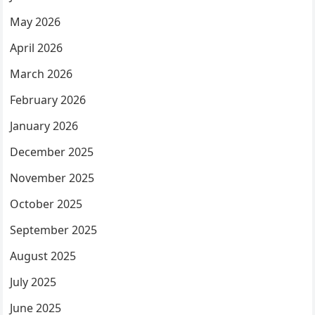
May 2026
April 2026
March 2026
February 2026
January 2026
December 2025
November 2025
October 2025
September 2025
August 2025
July 2025
June 2025