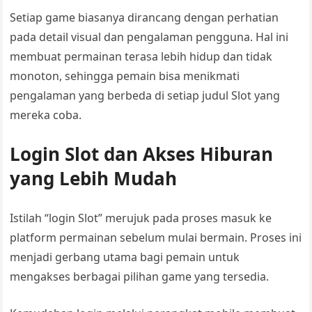
Setiap game biasanya dirancang dengan perhatian
pada detail visual dan pengalaman pengguna. Hal ini
membuat permainan terasa lebih hidup dan tidak
monoton, sehingga pemain bisa menikmati
pengalaman yang berbeda di setiap judul Slot yang
mereka coba.
Login Slot dan Akses Hiburan
yang Lebih Mudah
Istilah “login Slot” merujuk pada proses masuk ke
platform permainan sebelum mulai bermain. Proses ini
menjadi gerbang utama bagi pemain untuk
mengakses berbagai pilihan game yang tersedia.