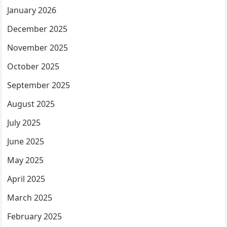
January 2026
December 2025
November 2025
October 2025
September 2025
August 2025
July 2025
June 2025
May 2025
April 2025
March 2025
February 2025