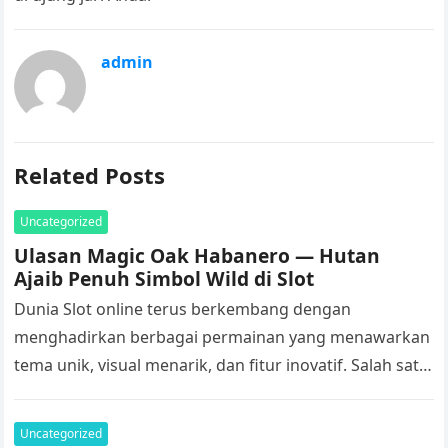
admin
Related Posts
Uncategorized
Ulasan Magic Oak Habanero — Hutan
Ajaib Penuh Simbol Wild di Slot
Dunia Slot online terus berkembang dengan
menghadirkan berbagai permainan yang menawarkan
tema unik, visual menarik, dan fitur inovatif. Salah satu
permainan yang cukup menarik perhatian adalah
Magic…
Uncategorized