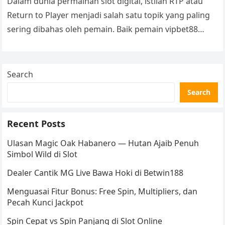
Dalam dunia permainan slot digital, istilah RTP atau
Return to Player menjadi salah satu topik yang paling
sering dibahas oleh pemain. Baik pemain vipbet88
baru maupun yang…
Search
Search
Recent Posts
Ulasan Magic Oak Habanero — Hutan Ajaib Penuh
Simbol Wild di Slot
Dealer Cantik MG Live Bawa Hoki di Betwin188
Menguasai Fitur Bonus: Free Spin, Multipliers, dan
Pecah Kunci Jackpot
Spin Cepat vs Spin Panjang di Slot Online