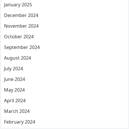
January 2025
December 2024
November 2024
October 2024
September 2024
August 2024
July 2024
June 2024
May 2024
April 2024
March 2024
February 2024