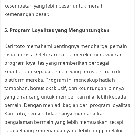
kesempatan yang lebih besar untuk meraih
kemenangan besar.
5. Program Loyalitas yang Menguntungkan
Karirtoto memahami pentingnya menghargai pemain
setia mereka. Oleh karena itu, mereka menawarkan
program loyalitas yang memberikan berbagai
keuntungan kepada pemain yang terus bermain di
platform mereka. Program ini mencakup hadiah
tambahan, bonus eksklusif, dan keuntungan lainnya
yang dirancang untuk memberikan nilai lebih kepada
pemain. Dengan menjadi bagian dari program loyalitas
Karirtoto, pemain tidak hanya mendapatkan
pengalaman bermain yang lebih memuaskan, tetapi
juga peluang kemenangan yang lebih tinggi melalui