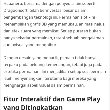
Habanero, bersama dengan penyedia lain seperti
Dragoonsoft, telah berinvestasi besar dalam
pengembangan teknologi ini. Permainan slot kini
menampilkan grafis 3D yang memukau, animasi halus,
dan efek suara yang memikat. Setiap putaran bukan
hanya sekadar permainan, tetapi sebuah pengalaman
audiovisual yang menghibur.
Dengan desain yang menarik, pemain tidak hanya
terpaku pada peluang kemenangan, tetapi juga pada
estetika permainan. Ini menjadikan setiap sesi bermain
lebih menyenangkan, terutama bagi mereka yang
menghargai aspek visual dalam permainan.
Fitur Interaktif dan Game Play
yang Ditingkatkan