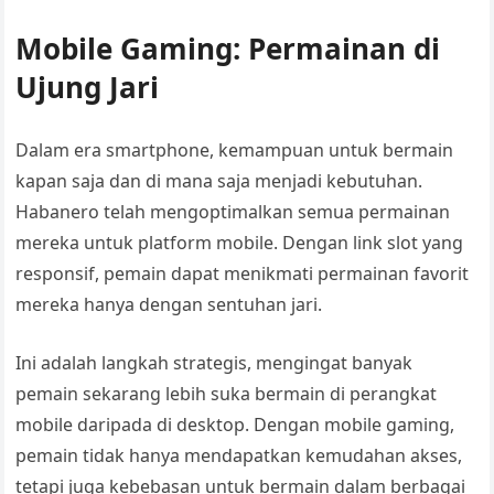
Mobile Gaming: Permainan di
Ujung Jari
Dalam era smartphone, kemampuan untuk bermain
kapan saja dan di mana saja menjadi kebutuhan.
Habanero telah mengoptimalkan semua permainan
mereka untuk platform mobile. Dengan link slot yang
responsif, pemain dapat menikmati permainan favorit
mereka hanya dengan sentuhan jari.
Ini adalah langkah strategis, mengingat banyak
pemain sekarang lebih suka bermain di perangkat
mobile daripada di desktop. Dengan mobile gaming,
pemain tidak hanya mendapatkan kemudahan akses,
tetapi juga kebebasan untuk bermain dalam berbagai