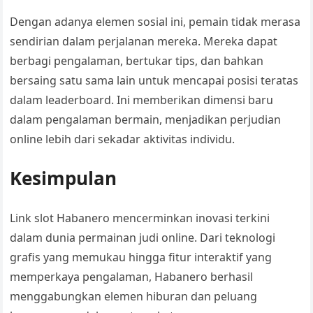
Dengan adanya elemen sosial ini, pemain tidak merasa
sendirian dalam perjalanan mereka. Mereka dapat
berbagi pengalaman, bertukar tips, dan bahkan
bersaing satu sama lain untuk mencapai posisi teratas
dalam leaderboard. Ini memberikan dimensi baru
dalam pengalaman bermain, menjadikan perjudian
online lebih dari sekadar aktivitas individu.
Kesimpulan
Link slot Habanero mencerminkan inovasi terkini
dalam dunia permainan judi online. Dari teknologi
grafis yang memukau hingga fitur interaktif yang
memperkaya pengalaman, Habanero berhasil
menggabungkan elemen hiburan dan peluang