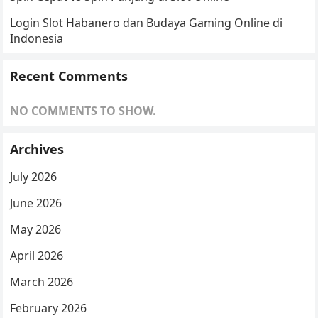
Login Slot Habanero dan Budaya Gaming Online di
Indonesia
Recent Comments
NO COMMENTS TO SHOW.
Archives
July 2026
June 2026
May 2026
April 2026
March 2026
February 2026