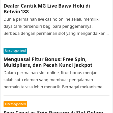
Dealer Cantik MG Live Bawa Hoki di
Betwin188
Dunia permainan live casino online selalu memiliki
daya tarik tersendiri bagi para penggemarnya.
Berbeda dengan permainan slot yang mengandalkan
tampilan simbol dan fitur otomatis, permainan live
menghadirkan…
Uncategorized
Menguasai Fitur Bonus: Free Spin,
Multipliers, dan Pecah Kunci Jackpot
Dalam permainan slot online, fitur bonus menjadi
salah satu elemen yang membuat pengalaman
bermain terasa lebih menarik. Berbagai mekanisme
seperti free spin, multipliers, hingga fitur jackpot
sering…
Uncategorized
Spin Cepat vs Spin Panjang di Slot Online