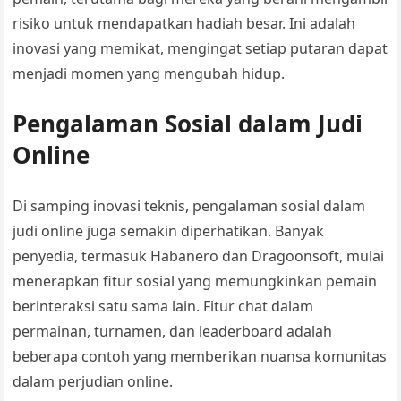
risiko untuk mendapatkan hadiah besar. Ini adalah
inovasi yang memikat, mengingat setiap putaran dapat
menjadi momen yang mengubah hidup.
Pengalaman Sosial dalam Judi
Online
Di samping inovasi teknis, pengalaman sosial dalam
judi online juga semakin diperhatikan. Banyak
penyedia, termasuk Habanero dan Dragoonsoft, mulai
menerapkan fitur sosial yang memungkinkan pemain
berinteraksi satu sama lain. Fitur chat dalam
permainan, turnamen, dan leaderboard adalah
beberapa contoh yang memberikan nuansa komunitas
dalam perjudian online.