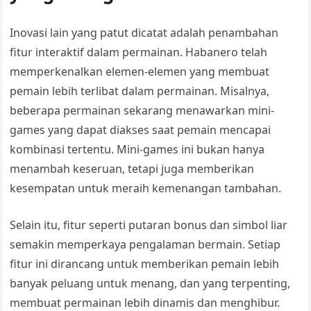
Inovasi lain yang patut dicatat adalah penambahan
fitur interaktif dalam permainan. Habanero telah
memperkenalkan elemen-elemen yang membuat
pemain lebih terlibat dalam permainan. Misalnya,
beberapa permainan sekarang menawarkan mini-
games yang dapat diakses saat pemain mencapai
kombinasi tertentu. Mini-games ini bukan hanya
menambah keseruan, tetapi juga memberikan
kesempatan untuk meraih kemenangan tambahan.
Selain itu, fitur seperti putaran bonus dan simbol liar
semakin memperkaya pengalaman bermain. Setiap
fitur ini dirancang untuk memberikan pemain lebih
banyak peluang untuk menang, dan yang terpenting,
membuat permainan lebih dinamis dan menghibur.