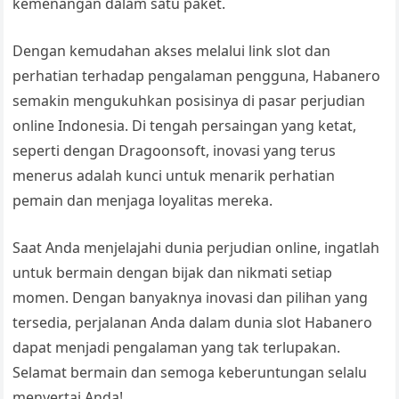
kemenangan dalam satu paket.
Dengan kemudahan akses melalui link slot dan
perhatian terhadap pengalaman pengguna, Habanero
semakin mengukuhkan posisinya di pasar perjudian
online Indonesia. Di tengah persaingan yang ketat,
seperti dengan Dragoonsoft, inovasi yang terus
menerus adalah kunci untuk menarik perhatian
pemain dan menjaga loyalitas mereka.
Saat Anda menjelajahi dunia perjudian online, ingatlah
untuk bermain dengan bijak dan nikmati setiap
momen. Dengan banyaknya inovasi dan pilihan yang
tersedia, perjalanan Anda dalam dunia slot Habanero
dapat menjadi pengalaman yang tak terlupakan.
Selamat bermain dan semoga keberuntungan selalu
menyertai Anda!