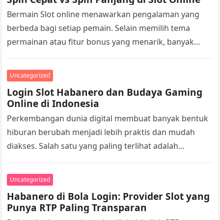
Bermain Slot online menawarkan pengalaman yang
berbeda bagi setiap pemain. Selain memilih tema
permainan atau fitur bonus yang menarik, banyak
pemain juga memiliki kebiasaan masing-masing dalam
menentukan ritme…
Uncategorized
Login Slot Habanero dan Budaya Gaming
Online di Indonesia
Perkembangan dunia digital membuat banyak bentuk
hiburan berubah menjadi lebih praktis dan mudah
diakses. Salah satu yang paling terlihat adalah
popularitas permainan Slot yang kini bisa dimainkan…
Uncategorized
Habanero di Bola Login: Provider Slot yang
Punya RTP Paling Transparan