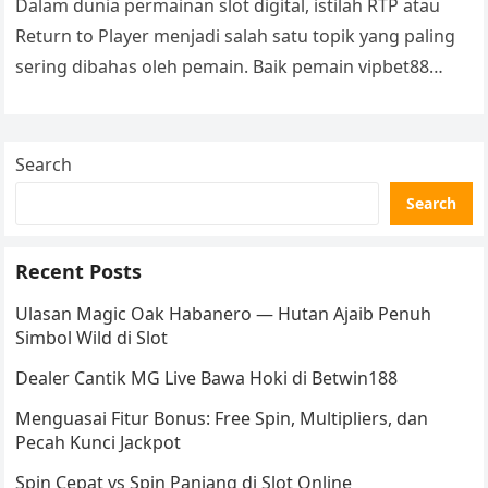
Dalam dunia permainan slot digital, istilah RTP atau
Return to Player menjadi salah satu topik yang paling
sering dibahas oleh pemain. Baik pemain vipbet88
baru maupun yang…
Search
Search
Recent Posts
Ulasan Magic Oak Habanero — Hutan Ajaib Penuh
Simbol Wild di Slot
Dealer Cantik MG Live Bawa Hoki di Betwin188
Menguasai Fitur Bonus: Free Spin, Multipliers, dan
Pecah Kunci Jackpot
Spin Cepat vs Spin Panjang di Slot Online