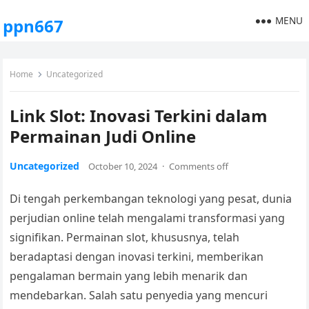
MENU
ppn667
Home
Uncategorized
Link Slot: Inovasi Terkini dalam
Permainan Judi Online
Uncategorized
October 10, 2024
·
Comments off
Di tengah perkembangan teknologi yang pesat, dunia
perjudian online telah mengalami transformasi yang
signifikan. Permainan slot, khususnya, telah
beradaptasi dengan inovasi terkini, memberikan
pengalaman bermain yang lebih menarik dan
mendebarkan. Salah satu penyedia yang mencuri