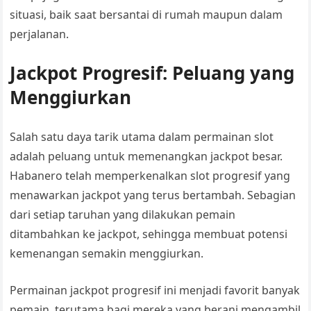
situasi, baik saat bersantai di rumah maupun dalam
perjalanan.
Jackpot Progresif: Peluang yang
Menggiurkan
Salah satu daya tarik utama dalam permainan slot
adalah peluang untuk memenangkan jackpot besar.
Habanero telah memperkenalkan slot progresif yang
menawarkan jackpot yang terus bertambah. Sebagian
dari setiap taruhan yang dilakukan pemain
ditambahkan ke jackpot, sehingga membuat potensi
kemenangan semakin menggiurkan.
Permainan jackpot progresif ini menjadi favorit banyak
pemain, terutama bagi mereka yang berani mengambil