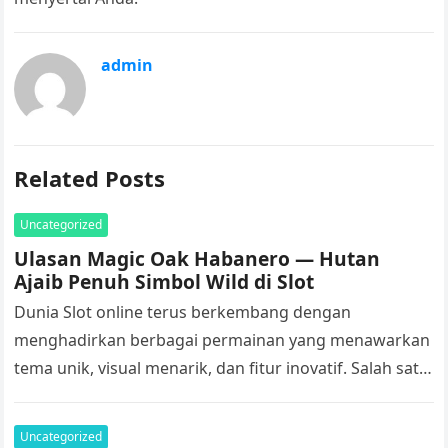
admin
Related Posts
Uncategorized
Ulasan Magic Oak Habanero — Hutan
Ajaib Penuh Simbol Wild di Slot
Dunia Slot online terus berkembang dengan
menghadirkan berbagai permainan yang menawarkan
tema unik, visual menarik, dan fitur inovatif. Salah satu
permainan yang cukup menarik perhatian adalah
Magic…
Uncategorized