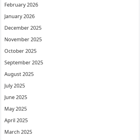
February 2026
January 2026
December 2025
November 2025
October 2025
September 2025
August 2025
July 2025
June 2025
May 2025
April 2025
March 2025