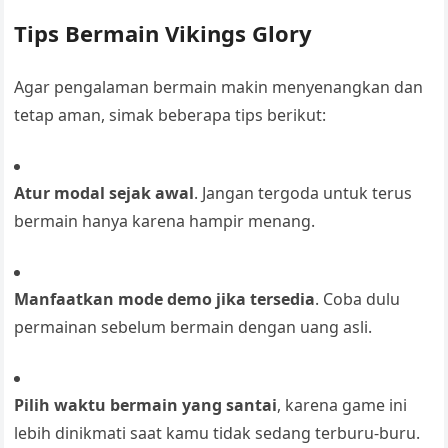
Tips Bermain Vikings Glory
Agar pengalaman bermain makin menyenangkan dan
tetap aman, simak beberapa tips berikut:
Atur modal sejak awal
. Jangan tergoda untuk terus
bermain hanya karena hampir menang.
Manfaatkan mode demo jika tersedia
. Coba dulu
permainan sebelum bermain dengan uang asli.
Pilih waktu bermain yang santai
, karena game ini
lebih dinikmati saat kamu tidak sedang terburu-buru.