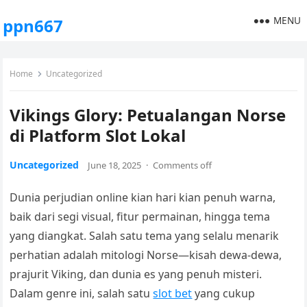
MENU
ppn667
Home
Uncategorized
Vikings Glory: Petualangan Norse
di Platform Slot Lokal
Uncategorized
June 18, 2025
·
Comments off
Dunia perjudian online kian hari kian penuh warna,
baik dari segi visual, fitur permainan, hingga tema
yang diangkat. Salah satu tema yang selalu menarik
perhatian adalah mitologi Norse—kisah dewa-dewa,
prajurit Viking, dan dunia es yang penuh misteri.
Dalam genre ini, salah satu
slot bet
yang cukup