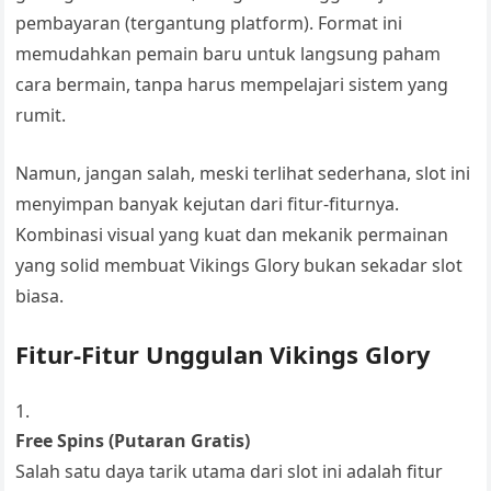
pembayaran (tergantung platform). Format ini
memudahkan pemain baru untuk langsung paham
cara bermain, tanpa harus mempelajari sistem yang
rumit.
Namun, jangan salah, meski terlihat sederhana, slot ini
menyimpan banyak kejutan dari fitur-fiturnya.
Kombinasi visual yang kuat dan mekanik permainan
yang solid membuat Vikings Glory bukan sekadar slot
biasa.
Fitur-Fitur Unggulan Vikings Glory
Free Spins (Putaran Gratis)
Salah satu daya tarik utama dari slot ini adalah fitur