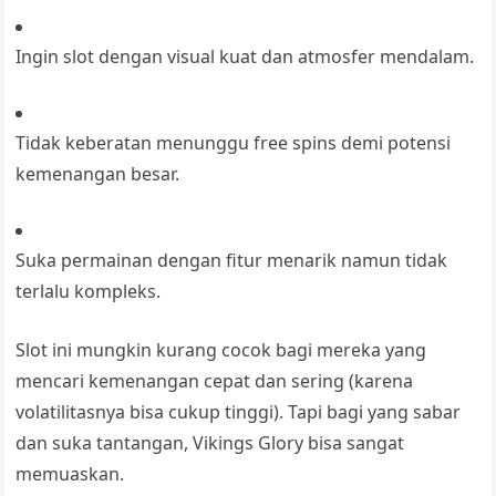
Ingin slot dengan visual kuat dan atmosfer mendalam.
Tidak keberatan menunggu free spins demi potensi
kemenangan besar.
Suka permainan dengan fitur menarik namun tidak
terlalu kompleks.
Slot ini mungkin kurang cocok bagi mereka yang
mencari kemenangan cepat dan sering (karena
volatilitasnya bisa cukup tinggi). Tapi bagi yang sabar
dan suka tantangan, Vikings Glory bisa sangat
memuaskan.