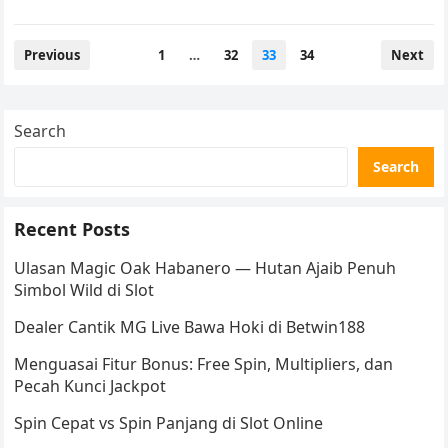
Posts
Previous
1
…
32
33
34
Next
pagination
Search
Search
Recent Posts
Ulasan Magic Oak Habanero — Hutan Ajaib Penuh
Simbol Wild di Slot
Dealer Cantik MG Live Bawa Hoki di Betwin188
Menguasai Fitur Bonus: Free Spin, Multipliers, dan
Pecah Kunci Jackpot
Spin Cepat vs Spin Panjang di Slot Online