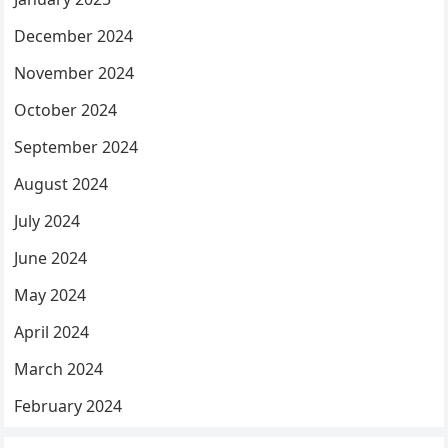
December 2024
November 2024
October 2024
September 2024
August 2024
July 2024
June 2024
May 2024
April 2024
March 2024
February 2024