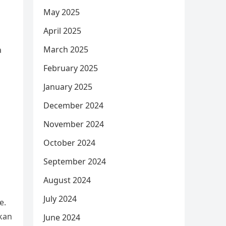
May 2025
April 2025
March 2025
a
February 2025
January 2025
December 2024
November 2024
October 2024
September 2024
August 2024
July 2024
e.
kan
June 2024