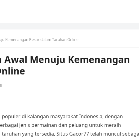
uju Kemenangan Besar dalam Taruhan Online
ah Awal Menuju Kemenangan
nline
ff
n populer di kalangan masyarakat Indonesia, dengan
erbagai jenis permainan dan peluang untuk meraih
 taruhan yang tersedia, Situs Gacor77 telah muncul sebaga