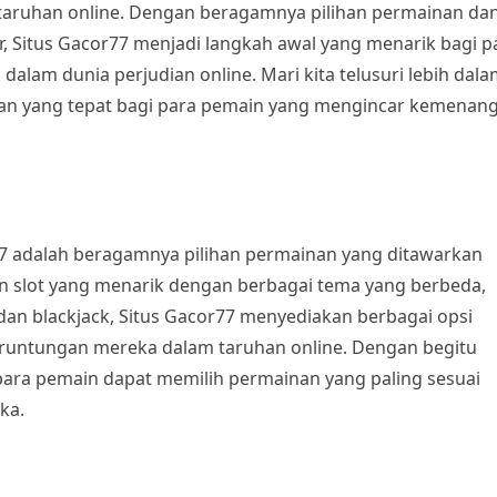
a taruhan online. Dengan beragamnya pilihan permainan da
Situs Gacor77 menjadi langkah awal yang menarik bagi p
lam dunia perjudian online. Mari kita telusuri lebih dal
han yang tepat bagi para pemain yang mengincar kemenan
r77 adalah beragamnya pilihan permainan yang ditawarkan
n slot yang menarik dengan berbagai tema yang berbeda,
 dan blackjack, Situs Gacor77 menyediakan berbagai opsi
runtungan mereka dalam taruhan online. Dengan begitu
para pemain dapat memilih permainan yang paling sesuai
ka.