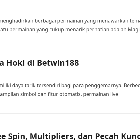
n menghadirkan berbagai permainan yang menawarkan tem
lah satu permainan yang cukup menarik perhatian adalah Mag
a Hoki di Betwin188
miliki daya tarik tersendiri bagi para penggemarnya. Berbe
pilan simbol dan fitur otomatis, permainan live
e Spin, Multipliers, dan Pecah Kunc