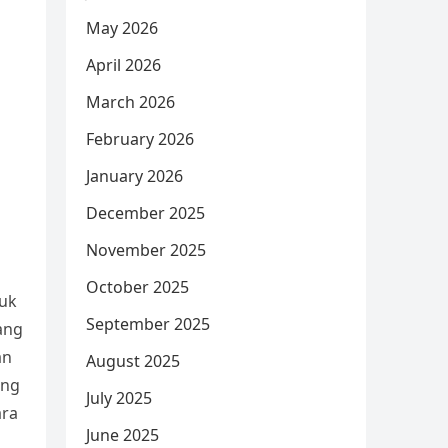
May 2026
April 2026
March 2026
February 2026
January 2026
December 2025
November 2025
October 2025
tuk
September 2025
ang
an
August 2025
ang
July 2025
ara
June 2025