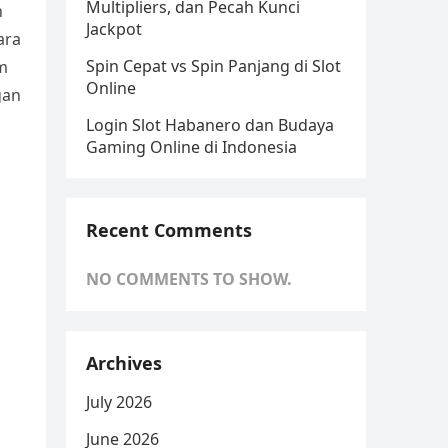
Multipliers, dan Pecah Kunci
n
Jackpot
ara
Spin Cepat vs Spin Panjang di Slot
am
Online
gan
Login Slot Habanero dan Budaya
Gaming Online di Indonesia
Recent Comments
NO COMMENTS TO SHOW.
Archives
July 2026
June 2026