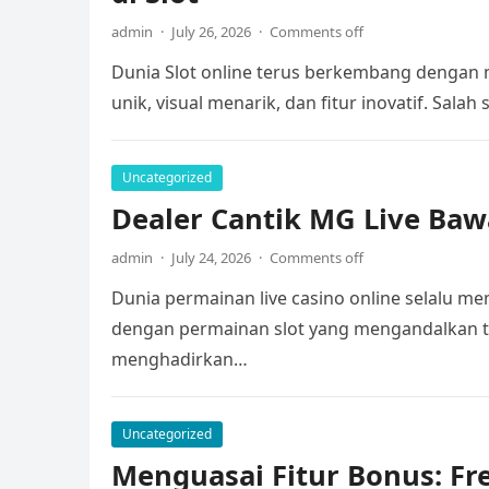
admin
·
July 26, 2026
·
Comments off
Dunia Slot online terus berkembang denga
unik, visual menarik, dan fitur inovatif. Sa
Uncategorized
Dealer Cantik MG Live Baw
admin
·
July 24, 2026
·
Comments off
Dunia permainan live casino online selalu me
dengan permainan slot yang mengandalkan tam
menghadirkan…
Uncategorized
Menguasai Fitur Bonus: Fre