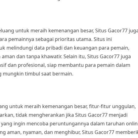
peluang untuk meraih kemenangan besar, Situs Gacor77 jug
pemainnya sebagai prioritas utama. Situs ini
uk melindungi data pribadi dan keuangan para pemain,
man dan tanpa khawatir. Selain itu, Situs Gacor77 juga
sif dan profesional, siap membantu para pemain dalam
 mungkin timbul saat bermain.
ng untuk meraih kemenangan besar, fitur-fitur unggulan,
rkan, tidak mengherankan jika Situs Gacor77 menjadi
 yang ingin mencoba peruntungannya dalam taruhan onlin
ng aman, nyaman, dan menghibur, Situs Gacor77 memberi