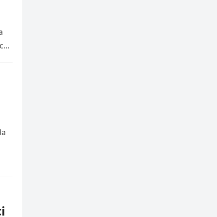
a
ic…
da
i