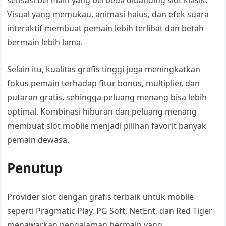
sensasi bermain yang berbeda dibanding slot klasik.
Visual yang memukau, animasi halus, dan efek suara
interaktif membuat pemain lebih terlibat dan betah
bermain lebih lama.
Selain itu, kualitas grafis tinggi juga meningkatkan
fokus pemain terhadap fitur bonus, multiplier, dan
putaran gratis, sehingga peluang menang bisa lebih
optimal. Kombinasi hiburan dan peluang menang
membuat slot mobile menjadi pilihan favorit banyak
pemain dewasa.
Penutup
Provider slot dengan grafis terbaik untuk mobile
seperti Pragmatic Play, PG Soft, NetEnt, dan Red Tiger
menawarkan pengalaman bermain yang