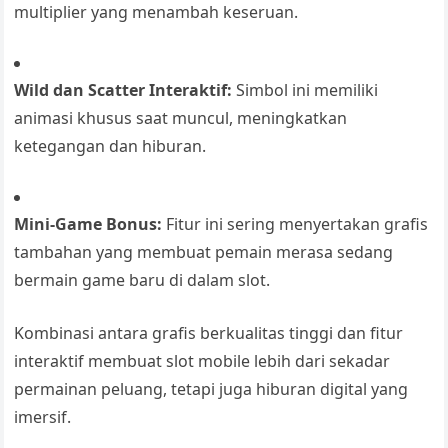
multiplier yang menambah keseruan.
Wild dan Scatter Interaktif:
Simbol ini memiliki
animasi khusus saat muncul, meningkatkan
ketegangan dan hiburan.
Mini-Game Bonus:
Fitur ini sering menyertakan grafis
tambahan yang membuat pemain merasa sedang
bermain game baru di dalam slot.
Kombinasi antara grafis berkualitas tinggi dan fitur
interaktif membuat slot mobile lebih dari sekadar
permainan peluang, tetapi juga hiburan digital yang
imersif.