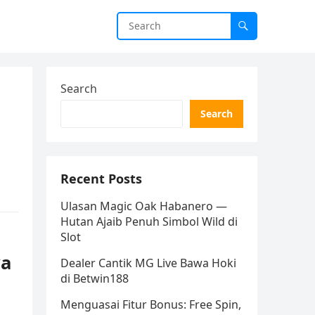
Search
Search
Recent Posts
Ulasan Magic Oak Habanero —
Hutan Ajaib Penuh Simbol Wild di
Slot
ya
Dealer Cantik MG Live Bawa Hoki
di Betwin188
Menguasai Fitur Bonus: Free Spin,