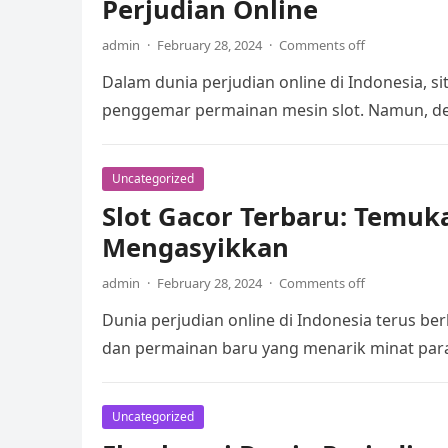
Perjudian Online
admin
·
February 28, 2024
·
Comments off
Dalam dunia perjudian online di Indonesia, si
penggemar permainan mesin slot. Namun, de
Uncategorized
Slot Gacor Terbaru: Tem
Mengasyikkan
admin
·
February 28, 2024
·
Comments off
Dunia perjudian online di Indonesia terus b
dan permainan baru yang menarik minat para 
Uncategorized