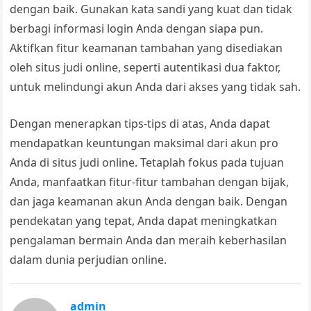
dengan baik. Gunakan kata sandi yang kuat dan tidak
berbagi informasi login Anda dengan siapa pun.
Aktifkan fitur keamanan tambahan yang disediakan
oleh situs judi online, seperti autentikasi dua faktor,
untuk melindungi akun Anda dari akses yang tidak sah.
Dengan menerapkan tips-tips di atas, Anda dapat
mendapatkan keuntungan maksimal dari akun pro
Anda di situs judi online. Tetaplah fokus pada tujuan
Anda, manfaatkan fitur-fitur tambahan dengan bijak,
dan jaga keamanan akun Anda dengan baik. Dengan
pendekatan yang tepat, Anda dapat meningkatkan
pengalaman bermain Anda dan meraih keberhasilan
dalam dunia perjudian online.
admin