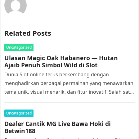
Related Posts
Uncategorized
Ulasan Magic Oak Habanero — Hutan
Ajaib Penuh Simbol Wild di Slot
Dunia Slot online terus berkembang dengan
menghadirkan berbagai permainan yang menawarkan
tema unik, visual menarik, dan fitur inovatif. Salah satu
permainan yang cukup menarik perhatian adalah
Magic…
Uncategorized
Dealer Cantik MG Live Bawa Hoki di
Betwin188