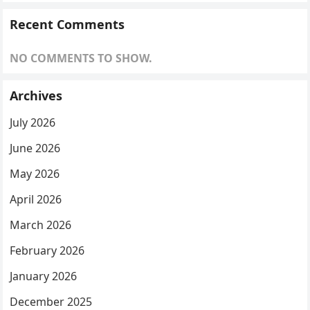
Recent Comments
NO COMMENTS TO SHOW.
Archives
July 2026
June 2026
May 2026
April 2026
March 2026
February 2026
January 2026
December 2025