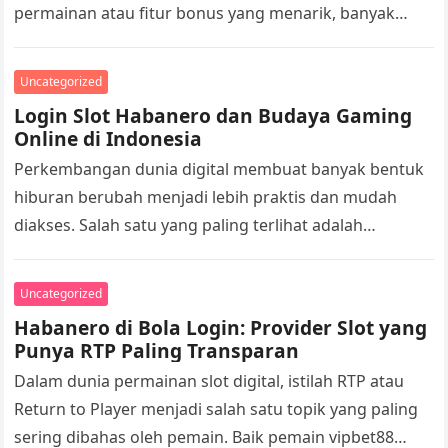
permainan atau fitur bonus yang menarik, banyak
pemain juga memiliki kebiasaan masing-masing dalam
menentukan ritme…
Uncategorized
Login Slot Habanero dan Budaya Gaming
Online di Indonesia
Perkembangan dunia digital membuat banyak bentuk
hiburan berubah menjadi lebih praktis dan mudah
diakses. Salah satu yang paling terlihat adalah
popularitas permainan Slot yang kini bisa dimainkan…
Uncategorized
Habanero di Bola Login: Provider Slot yang
Punya RTP Paling Transparan
Dalam dunia permainan slot digital, istilah RTP atau
Return to Player menjadi salah satu topik yang paling
sering dibahas oleh pemain. Baik pemain vipbet88