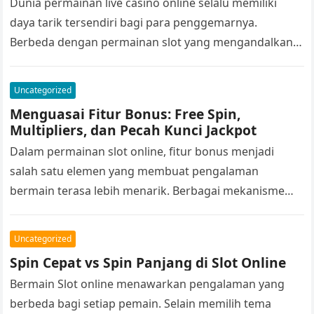
Dunia permainan live casino online selalu memiliki
daya tarik tersendiri bagi para penggemarnya.
Berbeda dengan permainan slot yang mengandalkan
tampilan simbol dan fitur otomatis, permainan live
menghadirkan…
Uncategorized
Menguasai Fitur Bonus: Free Spin,
Multipliers, dan Pecah Kunci Jackpot
Dalam permainan slot online, fitur bonus menjadi
salah satu elemen yang membuat pengalaman
bermain terasa lebih menarik. Berbagai mekanisme
seperti free spin, multipliers, hingga fitur jackpot
sering…
Uncategorized
Spin Cepat vs Spin Panjang di Slot Online
Bermain Slot online menawarkan pengalaman yang
berbeda bagi setiap pemain. Selain memilih tema