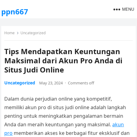
MENU
ppn667
Home
Uncategorized
Tips Mendapatkan Keuntungan
Maksimal dari Akun Pro Anda di
Situs Judi Online
Uncategorized
May 23, 2024
·
Comments off
Dalam dunia perjudian online yang kompetitif,
memiliki akun pro di situs judi online adalah langkah
penting untuk meningkatkan pengalaman bermain
Anda dan meraih keuntungan yang maksimal.
akun
pro
memberikan akses ke berbagai fitur eksklusif dan