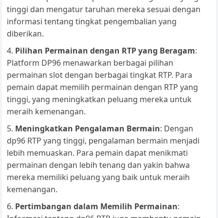
tinggi dan mengatur taruhan mereka sesuai dengan
informasi tentang tingkat pengembalian yang
diberikan.
Pilihan Permainan dengan RTP yang Beragam
:
Platform DP96 menawarkan berbagai pilihan
permainan slot dengan berbagai tingkat RTP. Para
pemain dapat memilih permainan dengan RTP yang
tinggi, yang meningkatkan peluang mereka untuk
meraih kemenangan.
Meningkatkan Pengalaman Bermain
: Dengan
dp96 RTP yang tinggi, pengalaman bermain menjadi
lebih memuaskan. Para pemain dapat menikmati
permainan dengan lebih tenang dan yakin bahwa
mereka memiliki peluang yang baik untuk meraih
kemenangan.
Pertimbangan dalam Memilih Permainan
: