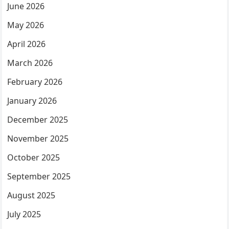
June 2026
May 2026
April 2026
March 2026
February 2026
January 2026
December 2025
November 2025
October 2025
September 2025
August 2025
July 2025