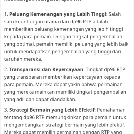
Peluang Kemenangan yang Lebih Tinggi
: Salah
satu keuntungan utama dari dp96 RTP adalah
memberikan peluang kemenangan yang lebih tinggi
kepada para pemain. Dengan tingkat pengembalian
yang optimal, pemain memiliki peluang yang lebih baik
untuk mendapatkan pengembalian yang tinggi dari
taruhan mereka.
Transparansi dan Kepercayaan
: Tingkat dp96 RTP
yang transparan memberikan kepercayaan kepada
para pemain. Mereka dapat yakin bahwa permainan
yang mereka mainkan memiliki tingkat pengembalian
yang adil dan dapat diandalkan.
Strategi Bermain yang Lebih Efektif
: Pemahaman
tentang dp96 RTP memungkinkan para pemain untuk
mengembangkan strategi bermain yang lebih efektif.
Mereka dapat memilih permainan dengan RTP yang