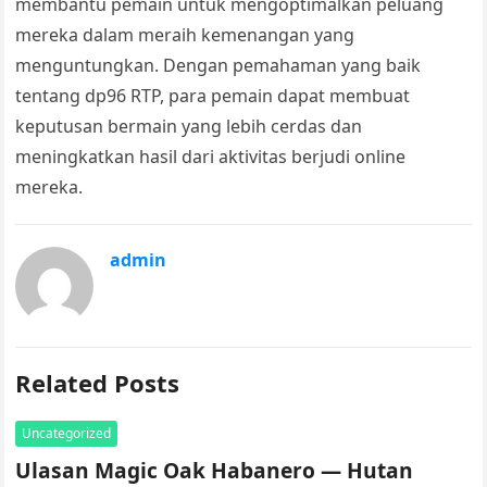
membantu pemain untuk mengoptimalkan peluang
mereka dalam meraih kemenangan yang
menguntungkan. Dengan pemahaman yang baik
tentang dp96 RTP, para pemain dapat membuat
keputusan bermain yang lebih cerdas dan
meningkatkan hasil dari aktivitas berjudi online
mereka.
admin
Related Posts
Uncategorized
Ulasan Magic Oak Habanero — Hutan