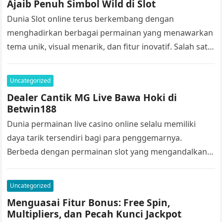
Ajaib Penuh Simbol Wild di Slot
Dunia Slot online terus berkembang dengan
menghadirkan berbagai permainan yang menawarkan
tema unik, visual menarik, dan fitur inovatif. Salah satu
permainan yang cukup menarik perhatian adalah
Magic…
Uncategorized
Dealer Cantik MG Live Bawa Hoki di
Betwin188
Dunia permainan live casino online selalu memiliki
daya tarik tersendiri bagi para penggemarnya.
Berbeda dengan permainan slot yang mengandalkan
tampilan simbol dan fitur otomatis, permainan live
menghadirkan…
Uncategorized
Menguasai Fitur Bonus: Free Spin,
Multipliers, dan Pecah Kunci Jackpot