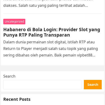
diakses. Salah satu yang paling terlihat adalah
popularitas permainan Slot yang kini bisa dimainkan…
Uncategorized
Habanero di Bola Login: Provider Slot yang
Punya RTP Paling Transparan
Dalam dunia permainan slot digital, istilah RTP atau
Return to Player menjadi salah satu topik yang paling
sering dibahas oleh pemain. Baik pemain vipbet88
baru maupun yang…
Search
Search
Recent Posts