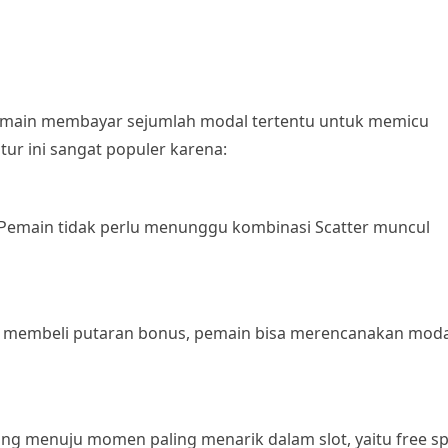
emain membayar sejumlah modal tertentu untuk memicu
itur ini sangat populer karena:
Pemain tidak perlu menunggu kombinasi Scatter muncul
membeli putaran bonus, pemain bisa merencanakan moda
ng menuju momen paling menarik dalam slot, yaitu free sp