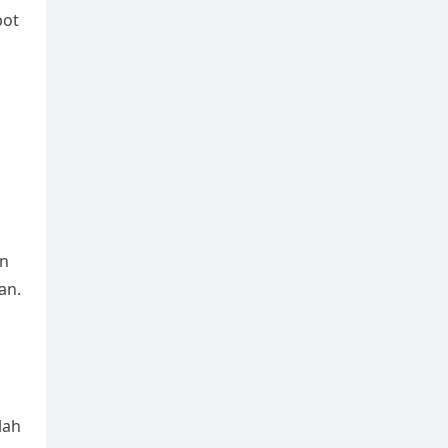
pot
an
an.
n
lah