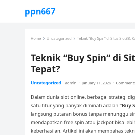
ppn667
Home
Uncategorized
Teknik “Buy Spin” di Situs Slot88:
Teknik “Buy Spin” di S
Tepat?
Uncategorized
admin
·
January 11, 2026
·
Comments
Dalam dunia slot online, berbagai strategi
satu fitur yang banyak diminati adalah
“Buy S
langsung putaran bonus tanpa menunggu simb
mendapatkan free spin atau jackpot bisa lebi
keberhasilan. Artikel ini akan membahas tek