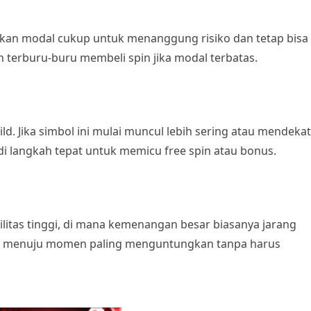
kan modal cukup untuk menanggung risiko dan tetap bisa
 terburu-buru membeli spin jika modal terbatas.
d. Jika simbol ini mulai muncul lebih sering atau mendekat
i langkah tepat untuk memicu free spin atau bonus.
tilitas tinggi, di mana kemenangan besar biasanya jarang
ng menuju momen paling menguntungkan tanpa harus