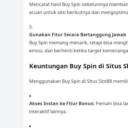
Mencatat hasil Buy Spin sebelumnya membant
acuan untuk sesi berikutnya dan mengoptim
Gunakan Fitur Secara Bertanggung Jawab
Buy Spin memang menarik, tetapi bisa mengha
emosi, dan berhenti ketika target kemenanga
Keuntungan Buy Spin di Situs S
Menggunakan Buy Spin di Situs Slot88 memil
Akses Instan ke Fitur Bonus:
Pemain bisa la
interaktif lainnya.