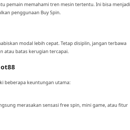
u pemain memahami tren mesin tertentu. Ini bisa menjad
alkan penggunaan Buy Spin.
biskan modal lebih cepat. Tetap disiplin, jangan terbawa
n atau batas kerugian tercapai.
lot88
iki beberapa keuntungan utama:
ngsung merasakan sensasi free spin, mini game, atau fitur