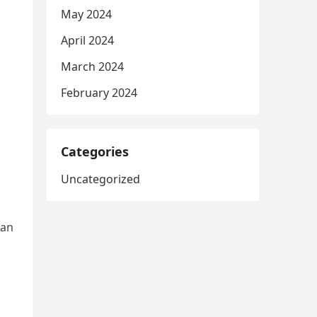
May 2024
April 2024
March 2024
February 2024
Categories
Uncategorized
dan