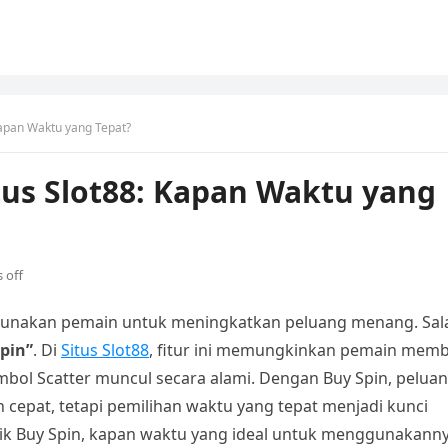
 Kapan Waktu yang Tepat?
itus Slot88: Kapan Waktu yang
 off
 digunakan pemain untuk meningkatkan peluang menang. Sal
pin”
. Di
Situs Slot88
, fitur ini memungkinkan pemain memb
ol Scatter muncul secara alami. Dengan Buy Spin, pelua
h cepat, tetapi pemilihan waktu yang tepat menjadi kunci
nik Buy Spin, kapan waktu yang ideal untuk menggunakanny