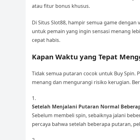
atau fitur bonus khusus.
Di Situs Slot88, hampir semua game dengan vol
untuk pemain yang ingin sensasi menang lebi
cepat habis.
Kapan Waktu yang Tepat Meng
Tidak semua putaran cocok untuk Buy Spin. 
menang dan mengurangi risiko kerugian. Berik
Setelah Menjalani Putaran Normal Beberap
Sebelum membeli spin, sebaiknya jalani bebe
percaya bahwa setelah beberapa putaran, pel