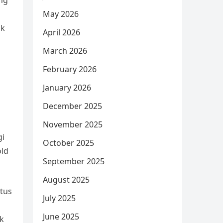
ng
May 2026
ik
April 2026
March 2026
February 2026
January 2026
December 2025
November 2025
gi
October 2025
old
September 2025
August 2025
itus
July 2025
June 2025
k