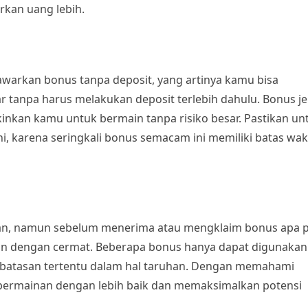
kan uang lebih.
nawarkan bonus tanpa deposit, yang artinya kamu bisa
anpa harus melakukan deposit terlebih dahulu. Bonus je
kan kamu untuk bermain tanpa risiko besar. Pastikan un
, karena seringkali bonus semacam ini memiliki batas wak
n, namun sebelum menerima atau mengklaim bonus apa p
n dengan cermat. Beberapa bonus hanya dapat digunakan
ki batasan tertentu dalam hal taruhan. Dengan memahami
i permainan dengan lebih baik dan memaksimalkan potensi