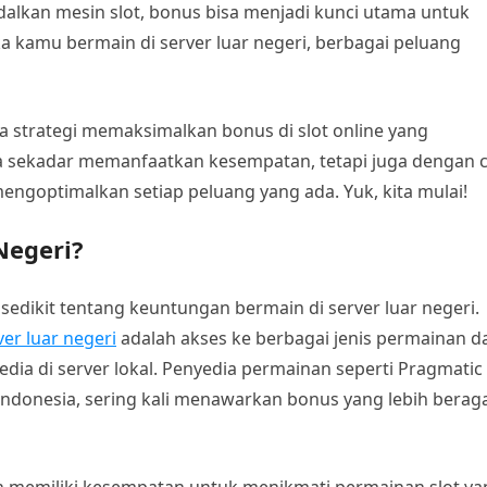
dalkan mesin slot, bonus bisa menjadi kunci utama untuk
ka kamu bermain di server luar negeri, berbagai peluang
 strategi memaksimalkan bonus di slot online yang
a sekadar memanfaatkan kesempatan, tetapi juga dengan 
engoptimalkan setiap peluang yang ada. Yuk, kita mulai!
Negeri?
sedikit tentang keuntungan bermain di server luar negeri.
ver luar negeri
adalah akses ke berbagai jenis permainan da
dia di server lokal. Penyedia permainan seperti Pragmatic
n Indonesia, sering kali menawarkan bonus yang lebih bera