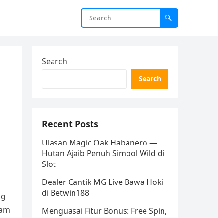
Search
Search
Recent Posts
Ulasan Magic Oak Habanero —
Hutan Ajaib Penuh Simbol Wild di
Slot
Dealer Cantik MG Live Bawa Hoki
di Betwin188
ng
lam
Menguasai Fitur Bonus: Free Spin,