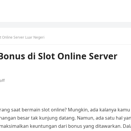
t Online Server Luar Negeri
onus di Slot Online Server
off
ang saat bermain slot online? Mungkin, ada kalanya kamu
ngan besar tak kunjung datang. Namun, ada satu hal ya
memaksimalkan keuntungan dari bonus yang ditawarkan. Da