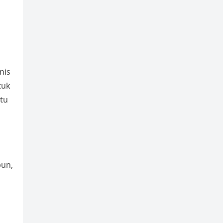
nis
tuk
tu
un,