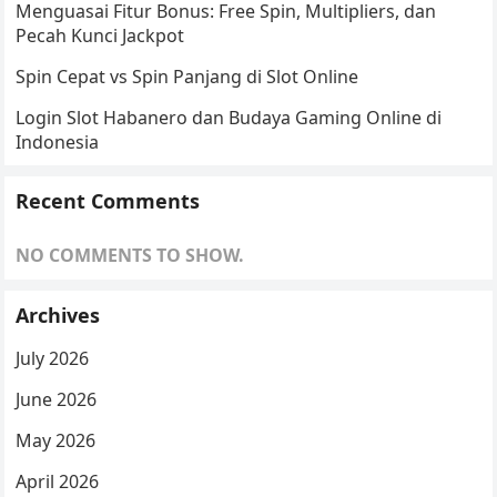
Menguasai Fitur Bonus: Free Spin, Multipliers, dan
Pecah Kunci Jackpot
Spin Cepat vs Spin Panjang di Slot Online
Login Slot Habanero dan Budaya Gaming Online di
Indonesia
Recent Comments
NO COMMENTS TO SHOW.
Archives
July 2026
June 2026
May 2026
April 2026