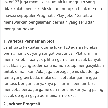
Joker123 juga memiliki sejumlah keunggulan yang
tidak kalah menarik. Meskipun mungkin tidak memiliki
inovasi sepopuler Pragmatic Play, Joker123 tetap
menawarkan pengalaman bermain yang seru dan
menguntungkan.
Varietas Permainan Slot
Salah satu kekuatan utama Joker123 adalah koleksi
permainan slot yang sangat bervariasi. Platform ini
memiliki lebih banyak pilihan game, termasuk banyak
slot klasik yang sederhana namun tetap mengasyikkan
untuk dimainkan. Ada juga berbagai jenis slot dengan
tema yang berbeda, mulai dari petualangan hingga
fantasi. Dengan banyaknya pilihan ini, pemain bisa
mencoba berbagai game dan menemukan yang paling
cocok dengan gaya permainan mereka.
Jackpot Progresif