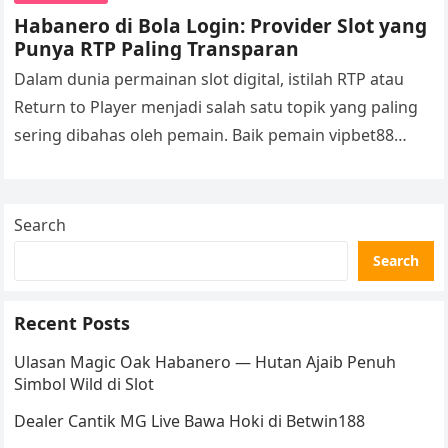
Habanero di Bola Login: Provider Slot yang
Punya RTP Paling Transparan
Dalam dunia permainan slot digital, istilah RTP atau
Return to Player menjadi salah satu topik yang paling
sering dibahas oleh pemain. Baik pemain vipbet88
baru maupun yang…
Search
Search
Recent Posts
Ulasan Magic Oak Habanero — Hutan Ajaib Penuh
Simbol Wild di Slot
Dealer Cantik MG Live Bawa Hoki di Betwin188