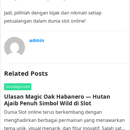
Jadi, pilihlah dengan bijak dan nikmati setiap
petualangan dalam dunia slot online!
admin
Related Posts
Uncategorized
Ulasan Magic Oak Habanero — Hutan
Ajaib Penuh Simbol Wild di Slot
Dunia Slot online terus berkembang dengan
menghadirkan berbagai permainan yang menawarkan
tema unik, visual menarik, dan fitur inovatif. Salah satu