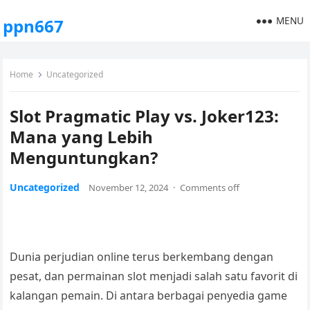
MENU
ppn667
Home
Uncategorized
Slot Pragmatic Play vs. Joker123:
Mana yang Lebih
Menguntungkan?
Uncategorized
November 12, 2024
·
Comments off
Dunia perjudian online terus berkembang dengan
pesat, dan permainan slot menjadi salah satu favorit di
kalangan pemain. Di antara berbagai penyedia game