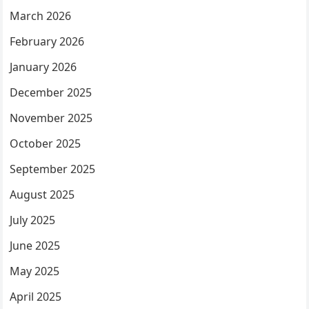
March 2026
February 2026
January 2026
December 2025
November 2025
October 2025
September 2025
August 2025
July 2025
June 2025
May 2025
April 2025