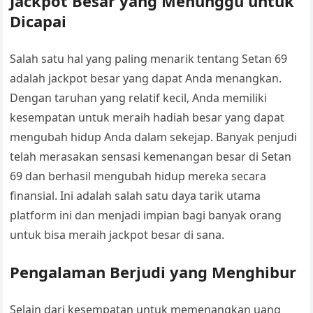
Jackpot Besar yang Menunggu untuk
Dicapai
Salah satu hal yang paling menarik tentang Setan 69
adalah jackpot besar yang dapat Anda menangkan.
Dengan taruhan yang relatif kecil, Anda memiliki
kesempatan untuk meraih hadiah besar yang dapat
mengubah hidup Anda dalam sekejap. Banyak penjudi
telah merasakan sensasi kemenangan besar di Setan
69 dan berhasil mengubah hidup mereka secara
finansial. Ini adalah salah satu daya tarik utama
platform ini dan menjadi impian bagi banyak orang
untuk bisa meraih jackpot besar di sana.
Pengalaman Berjudi yang Menghibur
Selain dari kesempatan untuk memenangkan uang