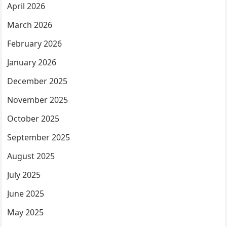
April 2026
March 2026
February 2026
January 2026
December 2025
November 2025
October 2025
September 2025
August 2025
July 2025
June 2025
May 2025