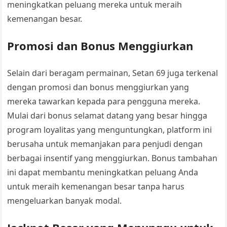
meningkatkan peluang mereka untuk meraih
kemenangan besar.
Promosi dan Bonus Menggiurkan
Selain dari beragam permainan, Setan 69 juga terkenal
dengan promosi dan bonus menggiurkan yang
mereka tawarkan kepada para pengguna mereka.
Mulai dari bonus selamat datang yang besar hingga
program loyalitas yang menguntungkan, platform ini
berusaha untuk memanjakan para penjudi dengan
berbagai insentif yang menggiurkan. Bonus tambahan
ini dapat membantu meningkatkan peluang Anda
untuk meraih kemenangan besar tanpa harus
mengeluarkan banyak modal.