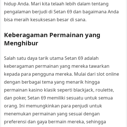
hidup Anda. Mari kita telaah lebih dalam tentang
pengalaman berjudi di Setan 69 dan bagaimana Anda
bisa meraih kesuksesan besar di sana.
Keberagaman Permainan yang
Menghibur
Salah satu daya tarik utama Setan 69 adalah
keberagaman permainan yang mereka tawarkan
kepada para pengguna mereka. Mulai dari slot online
dengan berbagai tema yang menarik hingga
permainan kasino klasik seperti blackjack, roulette,
dan poker, Setan 69 memiliki sesuatu untuk semua
orang. Ini memungkinkan para penjudi untuk
menemukan permainan yang sesuai dengan
preferensi dan gaya bermain mereka, sehingga