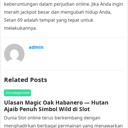
keberuntungan dalam perjudian online. Jika Anda ingin
meraih jackpot besar dan mengubah hidup Anda,
Setan 69 adalah tempat yang tepat untuk
melakukannya.
admin
Related Posts
Uncategorized
Ulasan Magic Oak Habanero — Hutan
Ajaib Penuh Simbol Wild di Slot
Dunia Slot online terus berkembang dengan
menghadirkan berbagai permainan yang menawarkan