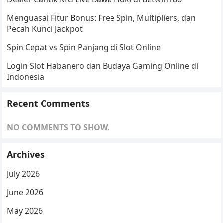
Menguasai Fitur Bonus: Free Spin, Multipliers, dan
Pecah Kunci Jackpot
Spin Cepat vs Spin Panjang di Slot Online
Login Slot Habanero dan Budaya Gaming Online di
Indonesia
Recent Comments
NO COMMENTS TO SHOW.
Archives
July 2026
June 2026
May 2026