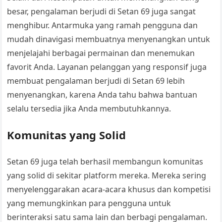
besar, pengalaman berjudi di Setan 69 juga sangat
menghibur. Antarmuka yang ramah pengguna dan
mudah dinavigasi membuatnya menyenangkan untuk
menjelajahi berbagai permainan dan menemukan
favorit Anda. Layanan pelanggan yang responsif juga
membuat pengalaman berjudi di Setan 69 lebih
menyenangkan, karena Anda tahu bahwa bantuan
selalu tersedia jika Anda membutuhkannya.
Komunitas yang Solid
Setan 69 juga telah berhasil membangun komunitas
yang solid di sekitar platform mereka. Mereka sering
menyelenggarakan acara-acara khusus dan kompetisi
yang memungkinkan para pengguna untuk
berinteraksi satu sama lain dan berbagi pengalaman.