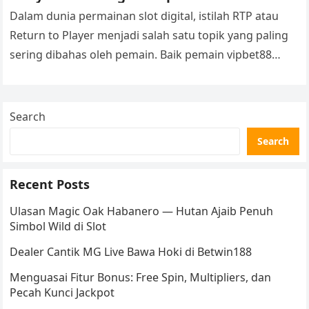
Dalam dunia permainan slot digital, istilah RTP atau
Return to Player menjadi salah satu topik yang paling
sering dibahas oleh pemain. Baik pemain vipbet88
baru maupun yang…
Search
Search
Recent Posts
Ulasan Magic Oak Habanero — Hutan Ajaib Penuh
Simbol Wild di Slot
Dealer Cantik MG Live Bawa Hoki di Betwin188
Menguasai Fitur Bonus: Free Spin, Multipliers, dan
Pecah Kunci Jackpot