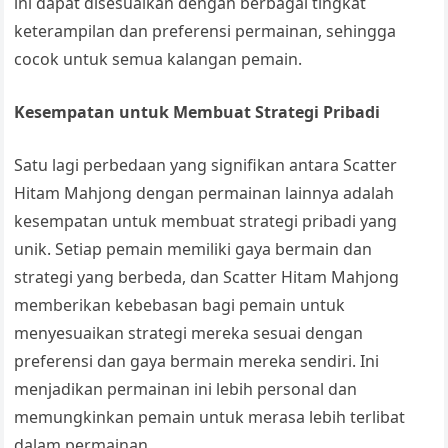
ini dapat disesuaikan dengan berbagai tingkat
keterampilan dan preferensi permainan, sehingga
cocok untuk semua kalangan pemain.
Kesempatan untuk Membuat Strategi Pribadi
Satu lagi perbedaan yang signifikan antara Scatter
Hitam Mahjong dengan permainan lainnya adalah
kesempatan untuk membuat strategi pribadi yang
unik. Setiap pemain memiliki gaya bermain dan
strategi yang berbeda, dan Scatter Hitam Mahjong
memberikan kebebasan bagi pemain untuk
menyesuaikan strategi mereka sesuai dengan
preferensi dan gaya bermain mereka sendiri. Ini
menjadikan permainan ini lebih personal dan
memungkinkan pemain untuk merasa lebih terlibat
dalam permainan.