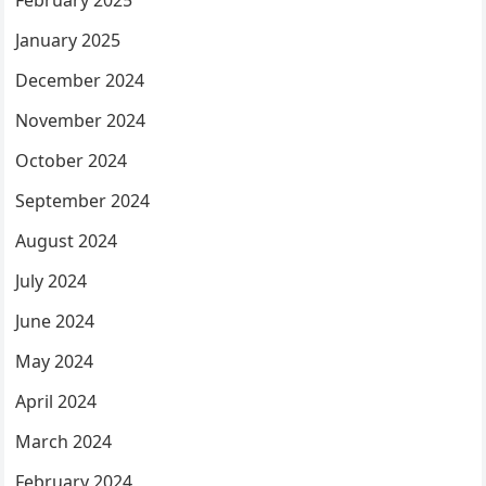
February 2025
January 2025
December 2024
November 2024
October 2024
September 2024
August 2024
July 2024
June 2024
May 2024
April 2024
March 2024
February 2024