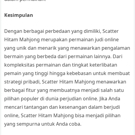
Kesimpulan
Dengan berbagai perbedaan yang dimiliki, Scatter
Hitam Mahjong merupakan permainan judi online
yang unik dan menarik yang menawarkan pengalaman
bermain yang berbeda dari permainan lainnya. Dari
kompleksitas permainan dan tingkat keterlibatan
pemain yang tinggi hingga kebebasan untuk membuat
strategi pribadi, Scatter Hitam Mahjong menawarkan
berbagai fitur yang membuatnya menjadi salah satu
pilihan populer di dunia perjudian online. Jika Anda
mencari tantangan dan kesenangan dalam berjudi
online, Scatter Hitam Mahjong bisa menjadi pilihan
yang sempurna untuk Anda coba.