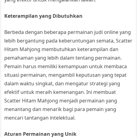
Keterampilan yang Dibutuhkan
Berbeda dengan beberapa permainan judi online yang
lebih bergantung pada keberuntungan semata, Scatter
Hitam Mahjong membutuhkan keterampilan dan
pemahaman yang lebih dalam tentang permainan.
Pemain harus memiliki kemampuan untuk membaca
situasi permainan, mengambil keputusan yang tepat
dalam waktu singkat, dan mengatur strategi yang
efektif untuk meraih kemenangan. Ini membuat
Scatter Hitam Mahjong menjadi permainan yang
menantang dan menarik bagi para pemain yang
mencari tantangan intelektual.
Aturan Permainan yang Unik