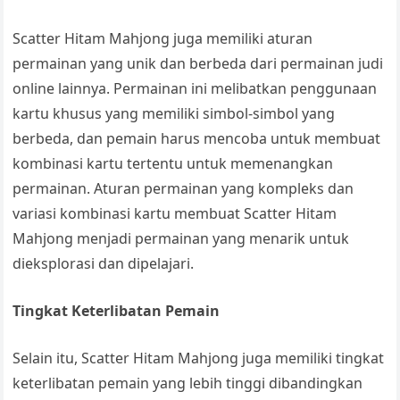
Scatter Hitam Mahjong juga memiliki aturan
permainan yang unik dan berbeda dari permainan judi
online lainnya. Permainan ini melibatkan penggunaan
kartu khusus yang memiliki simbol-simbol yang
berbeda, dan pemain harus mencoba untuk membuat
kombinasi kartu tertentu untuk memenangkan
permainan. Aturan permainan yang kompleks dan
variasi kombinasi kartu membuat Scatter Hitam
Mahjong menjadi permainan yang menarik untuk
dieksplorasi dan dipelajari.
Tingkat Keterlibatan Pemain
Selain itu, Scatter Hitam Mahjong juga memiliki tingkat
keterlibatan pemain yang lebih tinggi dibandingkan