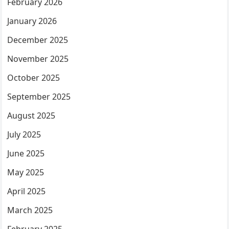
February 2026
January 2026
December 2025
November 2025
October 2025
September 2025
August 2025
July 2025
June 2025
May 2025
April 2025
March 2025