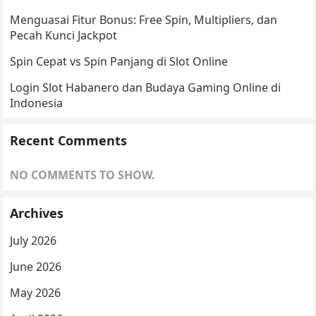
Menguasai Fitur Bonus: Free Spin, Multipliers, dan
Pecah Kunci Jackpot
Spin Cepat vs Spin Panjang di Slot Online
Login Slot Habanero dan Budaya Gaming Online di
Indonesia
Recent Comments
NO COMMENTS TO SHOW.
Archives
July 2026
June 2026
May 2026