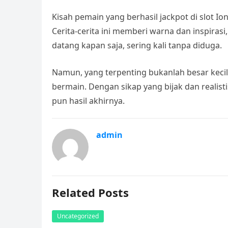
Kisah pemain yang berhasil jackpot di slot Io
Cerita-cerita ini memberi warna dan inspira
datang kapan saja, sering kali tanpa diduga.
Namun, yang terpenting bukanlah besar keci
bermain. Dengan sikap yang bijak dan realisti
pun hasil akhirnya.
admin
Related Posts
Uncategorized