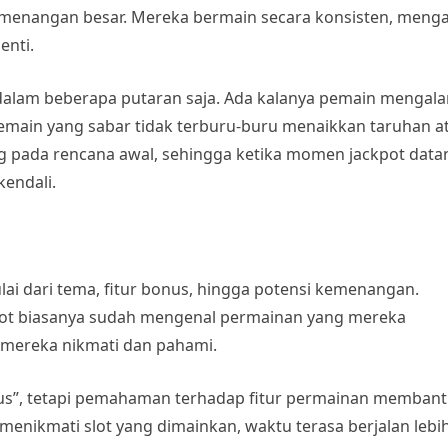
emenangan besar. Mereka bermain secara konsisten, meng
enti.
 dalam beberapa putaran saja. Ada kalanya pemain mengal
 pemain yang sabar tidak terburu-buru menaikkan taruhan a
 pada rencana awal, sehingga ketika momen jackpot data
endali.
ulai dari tema, fitur bonus, hingga potensi kemenangan.
pot biasanya sudah mengenal permainan yang mereka
 mereka nikmati dan pahami.
sus”, tetapi pemahaman terhadap fitur permainan memban
enikmati slot yang dimainkan, waktu terasa berjalan lebi