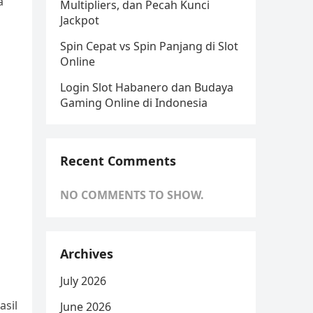
a
Multipliers, dan Pecah Kunci
Jackpot
Spin Cepat vs Spin Panjang di Slot
Online
Login Slot Habanero dan Budaya
Gaming Online di Indonesia
Recent Comments
NO COMMENTS TO SHOW.
Archives
July 2026
asil
June 2026