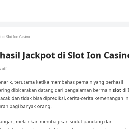
 di Slot Ion Casino
asil Jackpot di Slot Ion Casin
 off
menarik, terutama ketika membahas pemain yang berhasil
 sering dibicarakan datang dari pengalaman bermain
slot
di 
acak dan tidak bisa diprediksi, cerita-cerita kemenangan in
uran bagi banyak orang.
menangan, melainkan membagikan sudut pandang dan