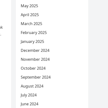
May 2025
April 2025
March 2025
ak
February 2025
.
January 2025
December 2024
November 2024
October 2024
September 2024
August 2024
July 2024
June 2024