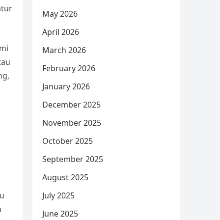
atur
May 2026
April 2026
ami
March 2026
tau
February 2026
ng,
January 2026
December 2025
November 2025
October 2025
September 2025
August 2025
tu
July 2025
h
June 2025