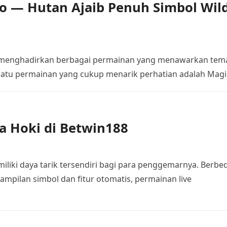
o — Hutan Ajaib Penuh Simbol Wil
n menghadirkan berbagai permainan yang menawarkan tem
lah satu permainan yang cukup menarik perhatian adalah Mag
a Hoki di Betwin188
miliki daya tarik tersendiri bagi para penggemarnya. Berbe
pilan simbol dan fitur otomatis, permainan live