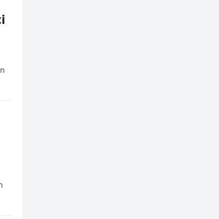
i
in
m