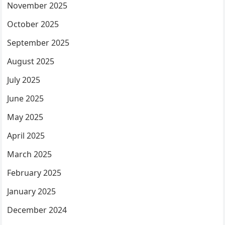
November 2025
October 2025
September 2025
August 2025
July 2025
June 2025
May 2025
April 2025
March 2025
February 2025
January 2025
December 2024