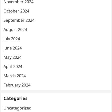
November 2024
October 2024
September 2024
August 2024
July 2024
June 2024
May 2024
April 2024
March 2024
February 2024
Categories
Uncategorized