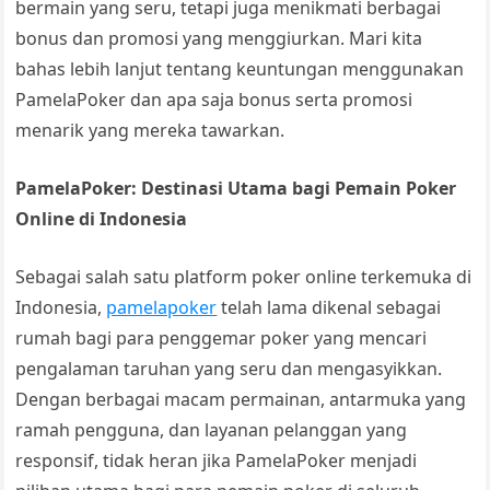
bermain yang seru, tetapi juga menikmati berbagai
bonus dan promosi yang menggiurkan. Mari kita
bahas lebih lanjut tentang keuntungan menggunakan
PamelaPoker dan apa saja bonus serta promosi
menarik yang mereka tawarkan.
PamelaPoker: Destinasi Utama bagi Pemain Poker
Online di Indonesia
Sebagai salah satu platform poker online terkemuka di
Indonesia,
pamelapoker
telah lama dikenal sebagai
rumah bagi para penggemar poker yang mencari
pengalaman taruhan yang seru dan mengasyikkan.
Dengan berbagai macam permainan, antarmuka yang
ramah pengguna, dan layanan pelanggan yang
responsif, tidak heran jika PamelaPoker menjadi