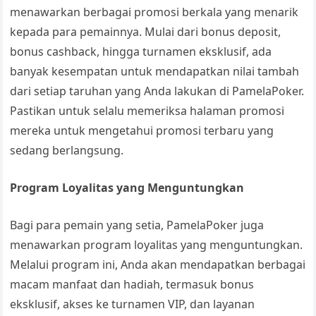
menawarkan berbagai promosi berkala yang menarik
kepada para pemainnya. Mulai dari bonus deposit,
bonus cashback, hingga turnamen eksklusif, ada
banyak kesempatan untuk mendapatkan nilai tambah
dari setiap taruhan yang Anda lakukan di PamelaPoker.
Pastikan untuk selalu memeriksa halaman promosi
mereka untuk mengetahui promosi terbaru yang
sedang berlangsung.
Program Loyalitas yang Menguntungkan
Bagi para pemain yang setia, PamelaPoker juga
menawarkan program loyalitas yang menguntungkan.
Melalui program ini, Anda akan mendapatkan berbagai
macam manfaat dan hadiah, termasuk bonus
eksklusif, akses ke turnamen VIP, dan layanan