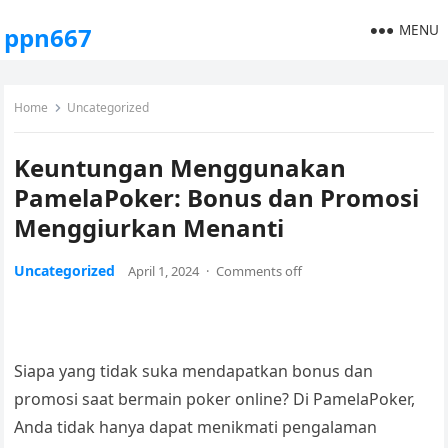
MENU
ppn667
Home
Uncategorized
Keuntungan Menggunakan
PamelaPoker: Bonus dan Promosi
Menggiurkan Menanti
Uncategorized
April 1, 2024
·
Comments off
Siapa yang tidak suka mendapatkan bonus dan
promosi saat bermain poker online? Di PamelaPoker,
Anda tidak hanya dapat menikmati pengalaman