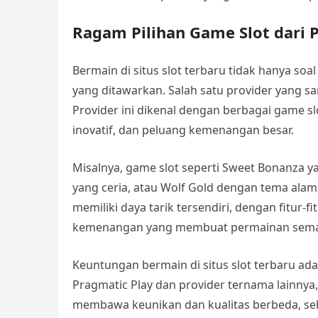
Ragam Pilihan Game Slot dari 
Bermain di situs slot terbaru tidak hanya soa
yang ditawarkan. Salah satu provider yang sa
Provider ini dikenal dengan berbagai game sl
inovatif, dan peluang kemenangan besar.
Misalnya, game slot seperti Sweet Bonanza
yang ceria, atau Wolf Gold dengan tema alam
memiliki daya tarik tersendiri, dengan fitur-f
kemenangan yang membuat permainan sema
Keuntungan bermain di situs slot terbaru a
Pragmatic Play dan provider ternama lainnya,
membawa keunikan dan kualitas berbeda, se