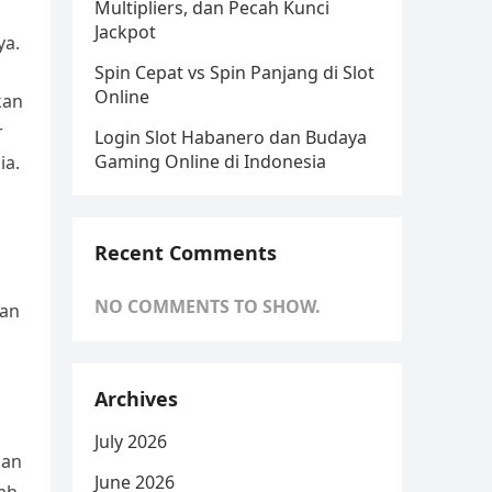
Multipliers, dan Pecah Kunci
Jackpot
ya.
Spin Cepat vs Spin Panjang di Slot
Online
kan
r
Login Slot Habanero dan Budaya
Gaming Online di Indonesia
ia.
Recent Comments
NO COMMENTS TO SHOW.
ran
Archives
July 2026
dan
June 2026