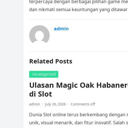
terpercaya dengan berbagai pilihan game m
dan nikmati semua keuntungan yang ditawarka
admin
Related Posts
Uncategorized
Ulasan Magic Oak Habaner
di Slot
admin
·
July 26, 2026
·
Comments off
Dunia Slot online terus berkembang denga
unik, visual menarik, dan fitur inovatif. Sa