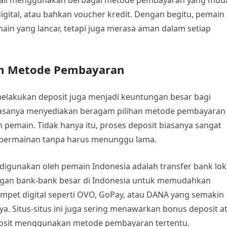
ingkali menggunakan berbagai metode pembayaran yang mud
digital, atau bahkan voucher kredit. Dengan begitu, pemain
in yang lancar, tetapi juga merasa aman dalam setiap
m Metode Pembayaran
elakukan deposit juga menjadi keuntungan besar bagi
 biasanya menyediakan beragam pilihan metode pembayaran
 pemain. Tidak hanya itu, proses deposit biasanya sangat
i permainan tanpa harus menunggu lama.
igunakan oleh pemain Indonesia adalah transfer bank loka
engan bank-bank besar di Indonesia untuk memudahkan
dompet digital seperti OVO, GoPay, atau DANA yang semakin
. Situs-situs ini juga sering menawarkan bonus deposit a
osit menggunakan metode pembayaran tertentu.