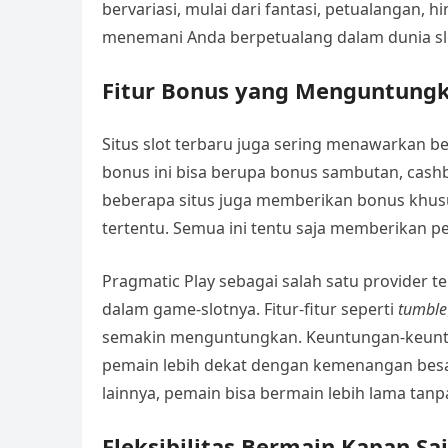
bervariasi, mulai dari fantasi, petualangan, h
menemani Anda berpetualang dalam dunia slo
Fitur Bonus yang Menguntung
Situs slot terbaru juga sering menawarkan 
bonus ini bisa berupa bonus sambutan, cashbac
beberapa situs juga memberikan bonus khus
tertentu. Semua ini tentu saja memberikan 
Pragmatic Play sebagai salah satu provider 
dalam game-slotnya. Fitur-fitur seperti
tumble
semakin menguntungkan. Keuntungan-keuntu
pemain lebih dekat dengan kemenangan besar
lainnya, pemain bisa bermain lebih lama ta
Fleksibilitas Bermain Kapan Sa