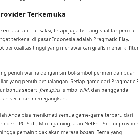
Provider Terkemuka
l kemudahan transaksi, tetapi juga tentang kualitas permai
ngat terkenal di pasar Indonesia adalah Pragmatic Play.
ot berkualitas tinggi yang menawarkan grafis menarik, fitu
 yang penuh warna dengan simbol-simbol permen dan buah
 liar yang penuh petualangan. Setiap game dari Pragmatic 
itur bonus seperti
free spins
, simbol
wild
, dan pengganda
kin seru dan menegangkan.
dalah Anda bisa menikmati semua game-game terbaru dari
 seperti PG Soft, Microgaming, atau NetEnt. Setiap provide
hingga pemain tidak akan merasa bosan. Tema yang