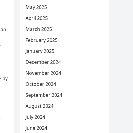
May 2025
April 2025
March 2025
nan
February 2025
r
January 2025
December 2024
November 2024
Play
October 2024
September 2024
August 2024
July 2024
r
June 2024