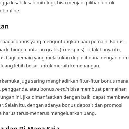
ingga kisah-kisah mitologi, bisa menjadi pilihan untuk
t online.
kan
berbagai bonus yang menguntungkan bagi pemain. Bonus-
k, hingga putaran gratis (free spins). Tidak hanya itu,
us bagi pemain yang melakukan deposit dana dengan nom
peluang lebih besar untuk meraih kemenangan.
terkemuka juga sering menghadirkan fitur-fitur bonus mena
, pengganda, atau bonus
re-spin
bisa membuat permainan
ngan ini, jika dimanfaatkan dengan baik, dapat membaw
. Selain itu, dengan adanya bonus deposit dan promosi
npa harus terus-menerus mengeluarkan uang.
ja dan Di Mana Saja