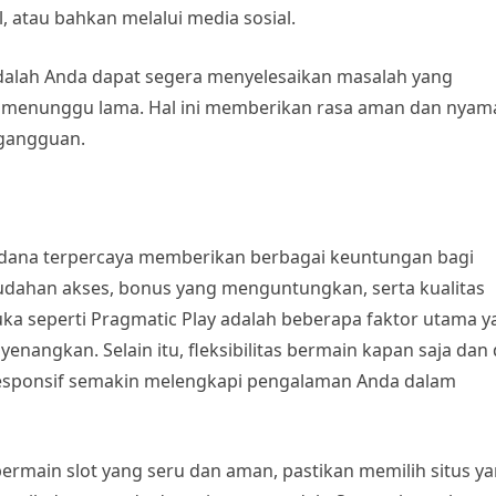
l, atau bahkan melalui media sosial.
dalah Anda dapat segera menyelesaikan masalah yang
u menunggu lama. Hal ini memberikan rasa aman dan nyam
 gangguan.
it dana terpercaya memberikan berbagai keuntungan bagi
udahan akses, bonus yang menguntungkan, serta kualitas
ka seperti Pragmatic Play adalah beberapa faktor utama y
ngkan. Selain itu, fleksibilitas bermain kapan saja dan 
responsif semakin melengkapi pengalaman Anda dalam
bermain slot yang seru dan aman, pastikan memilih situs y