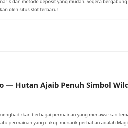
enarik dan metode deposit yang mudah. Segera bergabung
n oleh situs slot terbaru!
o — Hutan Ajaib Penuh Simbol Wil
n menghadirkan berbagai permainan yang menawarkan tem
lah satu permainan yang cukup menarik perhatian adalah Mag