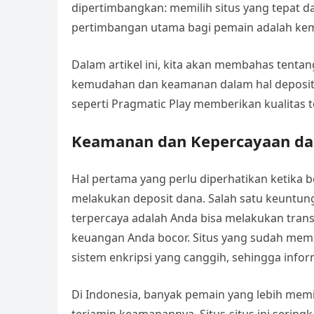
dipertimbangkan: memilih situs yang tepat da
pertimbangan utama bagi pemain adalah ke
Dalam artikel ini, kita akan membahas tenta
kemudahan dan keamanan dalam hal deposit 
seperti Pragmatic Play memberikan kualitas te
Keamanan dan Kepercayaan da
Hal pertama yang perlu diperhatikan ketika b
melakukan deposit dana. Salah satu keuntun
terpercaya adalah Anda bisa melakukan trans
keuangan Anda bocor. Situs yang sudah memili
sistem enkripsi yang canggih, sehingga inf
Di Indonesia, banyak pemain yang lebih memi