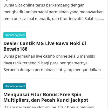
Dunia Slot online terus berkembang dengan
menghadirkan berbagai permainan yang menawarkan
tema unik, visual menarik, dan fitur inovatif. Salah satu
permainan yang cukup menarik perhatian adalah
Magic…
Uncategorized
Dealer Cantik MG Live Bawa Hoki di
Betwin188
Dunia permainan live casino online selalu memiliki
daya tarik tersendiri bagi para penggemarnya.
Berbeda dengan permainan slot yang mengandalkan
tampilan simbol dan fitur otomatis, permainan live
menghadirkan…
Uncategorized
Menguasai Fitur Bonus: Free Spin,
Multipliers, dan Pecah Kunci Jackpot
Dalam permainan slot online, fitur bonus menjadi