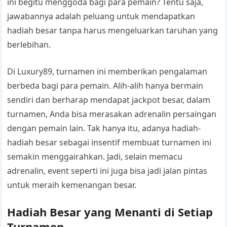
ini begitu menggoda bagi para pemain? Tentu saja,
jawabannya adalah peluang untuk mendapatkan
hadiah besar tanpa harus mengeluarkan taruhan yang
berlebihan.
Di Luxury89, turnamen ini memberikan pengalaman
berbeda bagi para pemain. Alih-alih hanya bermain
sendiri dan berharap mendapat jackpot besar, dalam
turnamen, Anda bisa merasakan adrenalin persaingan
dengan pemain lain. Tak hanya itu, adanya hadiah-
hadiah besar sebagai insentif membuat turnamen ini
semakin menggairahkan. Jadi, selain memacu
adrenalin, event seperti ini juga bisa jadi jalan pintas
untuk meraih kemenangan besar.
Hadiah Besar yang Menanti di Setiap
Turnamen