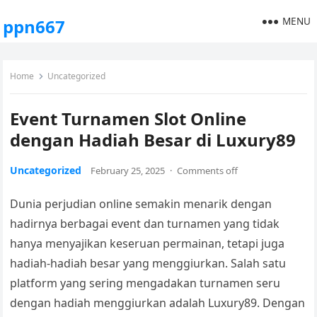
MENU
ppn667
Home
Uncategorized
Event Turnamen Slot Online
dengan Hadiah Besar di Luxury89
Uncategorized
February 25, 2025
·
Comments off
Dunia perjudian online semakin menarik dengan
hadirnya berbagai event dan turnamen yang tidak
hanya menyajikan keseruan permainan, tetapi juga
hadiah-hadiah besar yang menggiurkan. Salah satu
platform yang sering mengadakan turnamen seru
dengan hadiah menggiurkan adalah Luxury89. Dengan