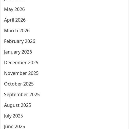
May 2026
April 2026
March 2026
February 2026
January 2026
December 2025
November 2025
October 2025
September 2025
August 2025
July 2025
June 2025