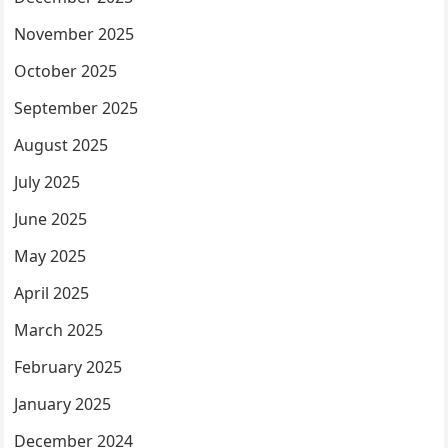
November 2025
October 2025
September 2025
August 2025
July 2025
June 2025
May 2025
April 2025
March 2025
February 2025
January 2025
December 2024