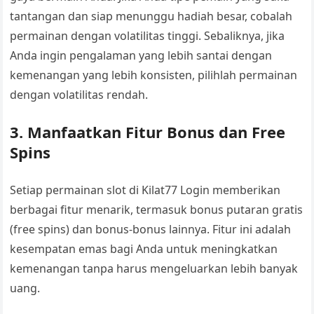
tantangan dan siap menunggu hadiah besar, cobalah
permainan dengan volatilitas tinggi. Sebaliknya, jika
Anda ingin pengalaman yang lebih santai dengan
kemenangan yang lebih konsisten, pilihlah permainan
dengan volatilitas rendah.
3. Manfaatkan Fitur Bonus dan Free
Spins
Setiap permainan slot di Kilat77 Login memberikan
berbagai fitur menarik, termasuk bonus putaran gratis
(free spins) dan bonus-bonus lainnya. Fitur ini adalah
kesempatan emas bagi Anda untuk meningkatkan
kemenangan tanpa harus mengeluarkan lebih banyak
uang.