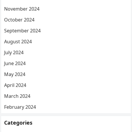
November 2024
October 2024
September 2024
August 2024
July 2024
June 2024
May 2024
April 2024
March 2024
February 2024
Categories