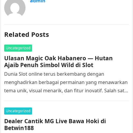
admin
Related Posts
Uncategorized
Ulasan Magic Oak Habanero — Hutan
Ajaib Penuh Simbol Wild di Slot
Dunia Slot online terus berkembang dengan
menghadirkan berbagai permainan yang menawarkan
tema unik, visual menarik, dan fitur inovatif. Salah satu
permainan yang cukup menarik perhatian adalah
Magic…
Uncategorized
Dealer Cantik MG Live Bawa Hoki di
Betwin188