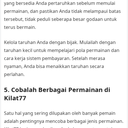
yang bersedia Anda pertaruhkan sebelum memulai
permainan, dan pastikan Anda tidak melampaui batas
tersebut, tidak peduli seberapa besar godaan untuk
terus bermain.
Kelola taruhan Anda dengan bijak. Mulailah dengan
taruhan kecil untuk mempelajari pola permainan dan
cara kerja sistem pembayaran. Setelah merasa
nyaman, Anda bisa menaikkan taruhan secara
perlahan.
5. Cobalah Berbagai Permainan di
Kilat77
Satu hal yang sering dilupakan oleh banyak pemain
adalah pentingnya mencoba berbagai jenis permainan.