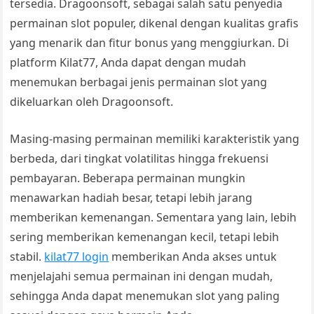
tersedia. Dragoonsoft, sebagai salah satu penyedia
permainan slot populer, dikenal dengan kualitas grafis
yang menarik dan fitur bonus yang menggiurkan. Di
platform Kilat77, Anda dapat dengan mudah
menemukan berbagai jenis permainan slot yang
dikeluarkan oleh Dragoonsoft.
Masing-masing permainan memiliki karakteristik yang
berbeda, dari tingkat volatilitas hingga frekuensi
pembayaran. Beberapa permainan mungkin
menawarkan hadiah besar, tetapi lebih jarang
memberikan kemenangan. Sementara yang lain, lebih
sering memberikan kemenangan kecil, tetapi lebih
stabil.
kilat77 login
memberikan Anda akses untuk
menjelajahi semua permainan ini dengan mudah,
sehingga Anda dapat menemukan slot yang paling