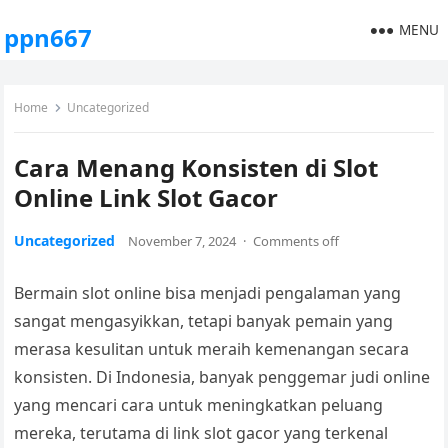
MENU
ppn667
Home
Uncategorized
Cara Menang Konsisten di Slot
Online Link Slot Gacor
Uncategorized
November 7, 2024
·
Comments off
Bermain slot online bisa menjadi pengalaman yang
sangat mengasyikkan, tetapi banyak pemain yang
merasa kesulitan untuk meraih kemenangan secara
konsisten. Di Indonesia, banyak penggemar judi online
yang mencari cara untuk meningkatkan peluang
mereka, terutama di link slot gacor yang terkenal