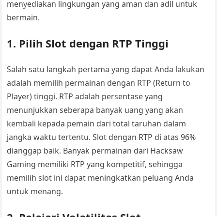
menyediakan lingkungan yang aman dan adil untuk
bermain.
1.
Pilih Slot dengan RTP Tinggi
Salah satu langkah pertama yang dapat Anda lakukan
adalah memilih permainan dengan RTP (Return to
Player) tinggi. RTP adalah persentase yang
menunjukkan seberapa banyak uang yang akan
kembali kepada pemain dari total taruhan dalam
jangka waktu tertentu. Slot dengan RTP di atas 96%
dianggap baik. Banyak permainan dari Hacksaw
Gaming memiliki RTP yang kompetitif, sehingga
memilih slot ini dapat meningkatkan peluang Anda
untuk menang.