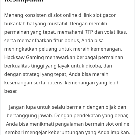
Menang konsisten di slot online di link slot gacor
bukanlah hal yang mustahil. Dengan memilih
permainan yang tepat, memahami RTP dan volatilitas,
serta memanfaatkan fitur bonus, Anda bisa
meningkatkan peluang untuk meraih kemenangan.
Hacksaw Gaming menawarkan berbagai permainan
berkualitas tinggi yang layak untuk dicoba, dan
dengan strategi yang tepat, Anda bisa meraih
kesenangan serta potensi kemenangan yang lebih
besar.
Jangan lupa untuk selalu bermain dengan bijak dan
bertanggung jawab. Dengan pendekatan yang benar,
Anda bisa menikmati pengalaman bermain slot online
sembari mengejar keberuntungan yang Anda impikan.