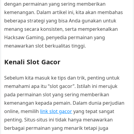
dengan permainan yang sering memberikan
kemenangan. Dalam artikel ini, kita akan membahas
beberapa strategi yang bisa Anda gunakan untuk
menang secara konsisten, serta memperkenalkan
Hacksaw Gaming, penyedia permainan yang
menawarkan slot berkualitas tinggi.
Kenali Slot Gacor
Sebelum kita masuk ke tips dan trik, penting untuk
memahami apa itu “slot gacor”. Istilah ini merujuk
pada permainan slot yang sering memberikan
kemenangan kepada pemain. Dalam dunia perjudian
online, memilih
link slot gacor
yang tepat sangat
penting. Situs-situs ini tidak hanya menawarkan
berbagai permainan yang menarik tetapi juga