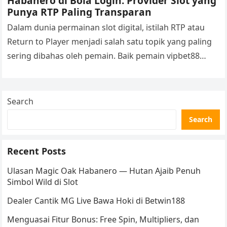
Habanero di Bola Login: Provider Slot yang
Punya RTP Paling Transparan
Dalam dunia permainan slot digital, istilah RTP atau
Return to Player menjadi salah satu topik yang paling
sering dibahas oleh pemain. Baik pemain vipbet88
baru maupun yang…
Search
Search
Recent Posts
Ulasan Magic Oak Habanero — Hutan Ajaib Penuh
Simbol Wild di Slot
Dealer Cantik MG Live Bawa Hoki di Betwin188
Menguasai Fitur Bonus: Free Spin, Multipliers, dan