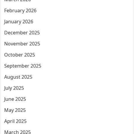
February 2026
January 2026
December 2025
November 2025
October 2025
September 2025
August 2025
July 2025
June 2025
May 2025
April 2025
March 2025