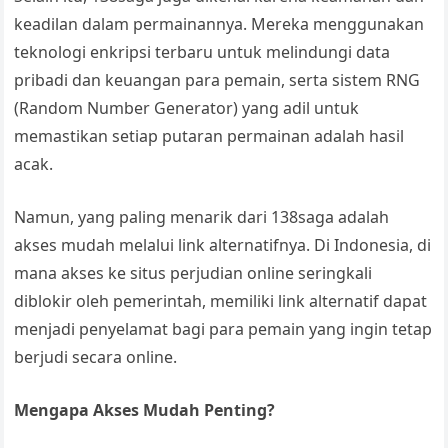
keadilan dalam permainannya. Mereka menggunakan
teknologi enkripsi terbaru untuk melindungi data
pribadi dan keuangan para pemain, serta sistem RNG
(Random Number Generator) yang adil untuk
memastikan setiap putaran permainan adalah hasil
acak.
Namun, yang paling menarik dari 138saga adalah
akses mudah melalui link alternatifnya. Di Indonesia, di
mana akses ke situs perjudian online seringkali
diblokir oleh pemerintah, memiliki link alternatif dapat
menjadi penyelamat bagi para pemain yang ingin tetap
berjudi secara online.
Mengapa Akses Mudah Penting?