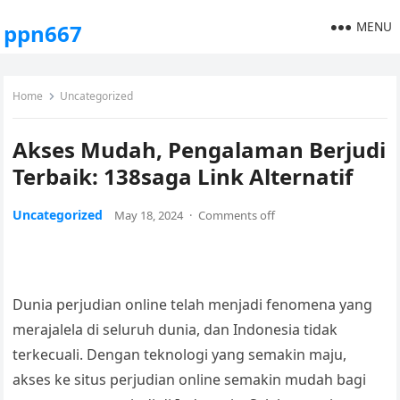
MENU
ppn667
Home
Uncategorized
Akses Mudah, Pengalaman Berjudi
Terbaik: 138saga Link Alternatif
Uncategorized
May 18, 2024
·
Comments off
Dunia perjudian online telah menjadi fenomena yang
merajalela di seluruh dunia, dan Indonesia tidak
terkecuali. Dengan teknologi yang semakin maju,
akses ke situs perjudian online semakin mudah bagi