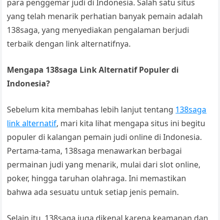
para penggemar judi di Indonesia. Salah satu situs
yang telah menarik perhatian banyak pemain adalah
138saga, yang menyediakan pengalaman berjudi
terbaik dengan link alternatifnya.
Mengapa 138saga Link Alternatif Populer di
Indonesia?
Sebelum kita membahas lebih lanjut tentang
138saga
link alternatif
, mari kita lihat mengapa situs ini begitu
populer di kalangan pemain judi online di Indonesia.
Pertama-tama, 138saga menawarkan berbagai
permainan judi yang menarik, mulai dari slot online,
poker, hingga taruhan olahraga. Ini memastikan
bahwa ada sesuatu untuk setiap jenis pemain.
Selain itu, 138saga juga dikenal karena keamanan dan