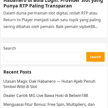
Habanero di Bola Login: Provider Slot yang
Punya RTP Paling Transparan
Dalam dunia permainan slot digital, istilah RTP atau
Return to Player menjadi salah satu topik yang paling
sering dibahas oleh pemain. Baik pemain vipbet88
baru maupun yang…
Search
Search
Recent Posts
Ulasan Magic Oak Habanero — Hutan Ajaib Penuh
Simbol Wild di Slot
Dealer Cantik MG Live Bawa Hoki di Betwin188
Menguasai Fitur Bonus: Free Spin, Multipliers, dan